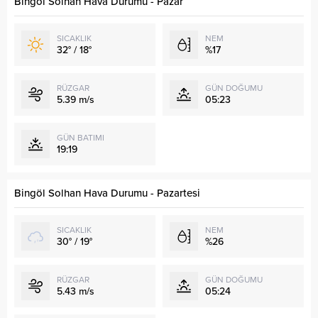
Bingöl Solhan Hava Durumu - Pazar
SICAKLIK
NEM
32° / 18°
%17
RÜZGAR
GÜN DOĞUMU
5.39 m/s
05:23
GÜN BATIMI
19:19
Bingöl Solhan Hava Durumu - Pazartesi
SICAKLIK
NEM
30° / 19°
%26
RÜZGAR
GÜN DOĞUMU
5.43 m/s
05:24