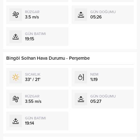
RÜZGAR
GÜN DOĞUMU
3.5 m/s
05:26
GÜN BATIMI
19:15
Bingöl Solhan Hava Durumu - Perşembe
SICAKLIK
NEM
33° / 21°
%19
RÜZGAR
GÜN DOĞUMU
3.55 m/s
05:27
GÜN BATIMI
19:14