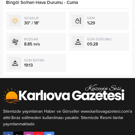
Bingöl Solhan Hava Durumu - Cuma
SICAKLIK
NEM
30° / 18°
%29
RÜZGAR
GÜN DOĞUMU
8.85 m/s
05:28
GÜN BATIMI
19:13
Sitemizde yayımlanan Haber ve Görseller www.karliovagazetesi.com'a
aittir.İbraz edilmeden kullanılması yasaktır. Sitemizde Resmi ilanlar
yayımlanmaktadır.