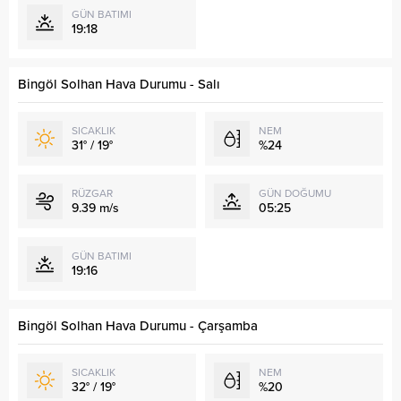
GÜN BATIMI
19:18
Bingöl Solhan Hava Durumu - Salı
SICAKLIK
NEM
31° / 19°
%24
RÜZGAR
GÜN DOĞUMU
9.39 m/s
05:25
GÜN BATIMI
19:16
Bingöl Solhan Hava Durumu - Çarşamba
SICAKLIK
NEM
32° / 19°
%20