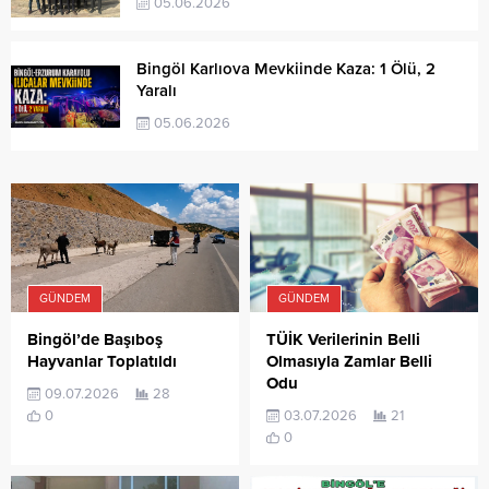
05.06.2026
Bingöl Karlıova Mevkiinde Kaza: 1 Ölü, 2
Yaralı
05.06.2026
GÜNDEM
GÜNDEM
TÜİK Verilerinin Belli
Bingöl’de Başıboş
Olmasıyla Zamlar Belli
Hayvanlar Toplatıldı
Odu
09.07.2026
28
03.07.2026
21
0
0