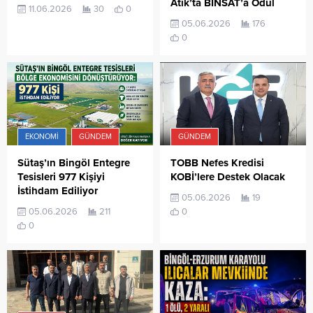
Atık’ta BİNSAT’a Ödül
11.06.2026
30
0
05.06.2026
176
0
EKONOMI
GÜNDEM
GÜNDEM
Sütaş’ın Bingöl Entegre
TOBB Nefes Kredisi
Tesisleri 977 Kişiyi
KOBİ’lere Destek Olacak
İstihdam Ediliyor
05.06.2026
19
05.06.2026
211
0
0