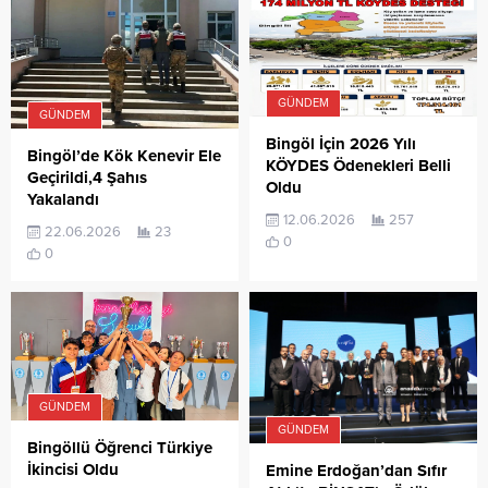
GÜNDEM
GÜNDEM
Bingöl İçin 2026 Yılı
Bingöl’de Kök Kenevir Ele
KÖYDES Ödenekleri Belli
Geçirildi,4 Şahıs
Oldu
Yakalandı
12.06.2026
257
22.06.2026
23
0
0
GÜNDEM
GÜNDEM
Bingöllü Öğrenci Türkiye
İkincisi Oldu
Emine Erdoğan’dan Sıfır