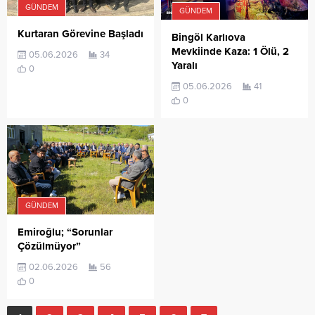
GÜNDEM
GÜNDEM
Kurtaran Görevine Başladı
Bingöl Karlıova
Mevkiinde Kaza: 1 Ölü, 2
05.06.2026
34
Yaralı
0
05.06.2026
41
0
GÜNDEM
Emiroğlu; “Sorunlar
Çözülmüyor”
02.06.2026
56
0