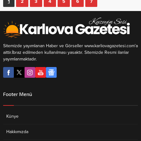
1
2
3
4
5
6
7
Sitemizde yayımlanan Haber ve Görseller www.karliovagazetesi.com'a
aittir.İbraz edilmeden kullanılması yasaktır. Sitemizde Resmi ilanlar
yayımlanmaktadır.
Footer Menü
Künye
Hakkımızda