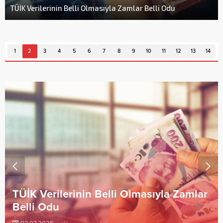
TÜİK Verilerinin Belli Olmasıyla Zamlar Belli Odu
1
2
3
4
5
6
7
8
9
10
11
12
13
14
TÜİK Verilerinin Belli Olmasıyla Zamlar
Belli Odu