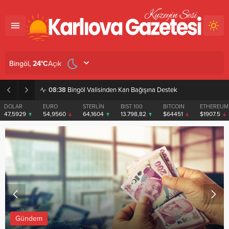
Açık
Bingöl,
24
°C
08:38
Bingöl Valisinden Kan Bağışına Destek
DOLAR
EURO
STERLİN
BIST 100
BITCOIN
ETHEREUM
47,5929
54,9560
64,1604
13.798,82
$64451
$1907.5
Gündem