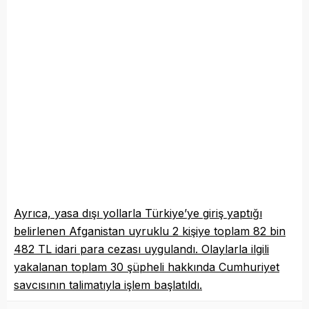
Ayrıca, yasa dışı yollarla Türkiye’ye giriş yaptığı
belirlenen Afganistan uyruklu 2 kişiye toplam 82 bin
482 TL idari para cezası uygulandı. Olaylarla ilgili
yakalanan toplam 30 şüpheli hakkında Cumhuriyet
savcısının talimatıyla işlem başlatıldı.