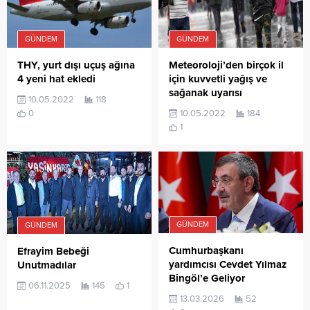
GÜNDEM
GÜNDEM
THY, yurt dışı uçuş ağına
Meteoroloji’den birçok il
4 yeni hat ekledi
için kuvvetli yağış ve
sağanak uyarısı
10.05.2022
118
0
10.05.2022
184
1
GÜNDEM
GÜNDEM
Cumhurbaşkanı
Efrayim Bebeği
yardımcısı Cevdet Yılmaz
Unutmadılar
Bingöl’e Geliyor
06.11.2025
145
1
13.03.2026
52