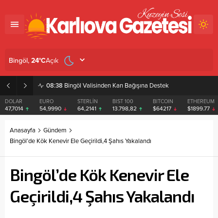
Açık
Bingöl,
24
°C
08:38
Bingöl Valisinden Kan Bağışına Destek
DOLAR
EURO
STERLİN
BIST 100
BITCOIN
ETHEREUM
47,7014
54,9990
64,2141
13.798,82
$64217
$1899.77
Anasayfa
Gündem
Bingöl’de Kök Kenevir Ele Geçirildi,4 Şahıs Yakalandı
Bingöl’de Kök Kenevir Ele
Geçirildi,4 Şahıs Yakalandı