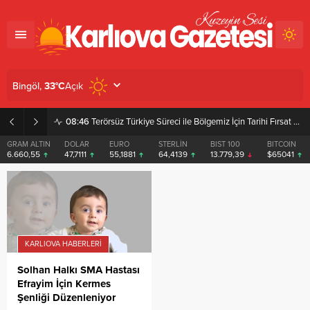
Açık
Bingöl,
33
°C
08:46
Terörsüz Türkiye Süreci ile Bölgemiz İçin Tarihi Fırsat Pencereleri Açılıyor
GRAM ALTIN
DOLAR
EURO
STERLİN
BIST 100
BITCOIN
6.660,55
47,7111
55,1881
64,4139
13.779,39
$65041
KARLIOVA HABERLERI
Solhan Halkı SMA Hastası
Efrayim İçin Kermes
Şenliği Düzenleniyor