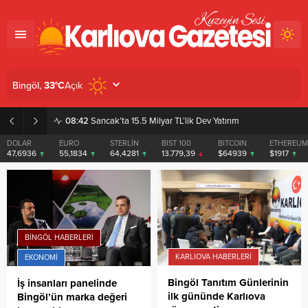
Açık
Bingöl,
33
°C
08:42
Sancak’ta 15.5 Milyar TL’lik Dev Yatırım
DOLAR
EURO
STERLİN
BIST 100
BITCOIN
ETHEREUM
47,6936
55,1834
64,4281
13.779,39
$64939
$1917
BINGÖL HABERLERI
KARLIOVA HABERLERI
EKONOMI
Bingöl Tanıtım Günlerinin
İş insanları panelinde
ilk gününde Karlıova
Bingöl’ün marka değeri