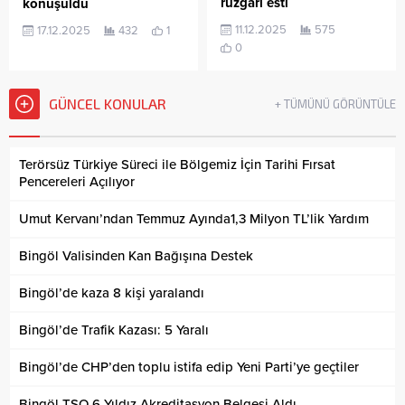
rüzgarı esti
konuşuldu
11.12.2025
575
17.12.2025
432
1
0
GÜNCEL KONULAR
+ TÜMÜNÜ GÖRÜNTÜLE
Terörsüz Türkiye Süreci ile Bölgemiz İçin Tarihi Fırsat
Pencereleri Açılıyor
Umut Kervanı’ndan Temmuz Ayında1,3 Milyon TL’lik Yardım
Bingöl Valisinden Kan Bağışına Destek
Bingöl’de kaza 8 kişi yaralandı
Bingöl’de Trafik Kazası: 5 Yaralı
Bingöl’de CHP’den toplu istifa edip Yeni Parti’ye geçtiler
Bingöl TSO 6 Yıldız Akreditasyon Belgesi Aldı