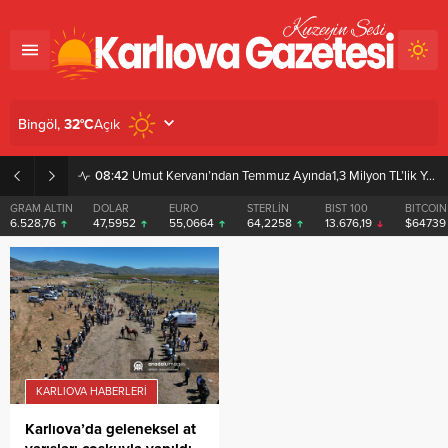
Açık
Bingöl,
32
°C
08:42
Umut Kervanı’ndan Temmuz Ayında1,3 Milyon TL’lik Yardım
GRAM ALTIN
DOLAR
EURO
STERLİN
BIST 100
BITCOIN
6.528,76
47,5952
55,0664
64,2258
13.676,19
$6473
KARLIOVA HABERLERI
Karlıova’da geleneksel at