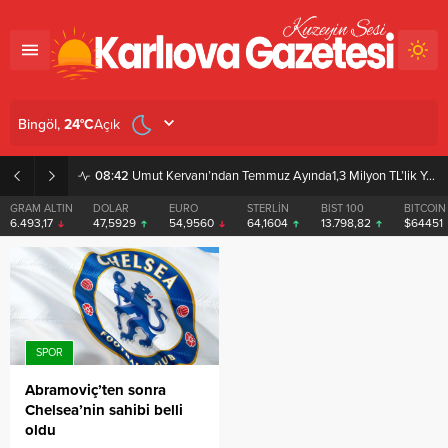
Açık
Bingöl,
24
°C
08:42
Umut Kervanı’ndan Temmuz Ayında1,3 Milyon TL’lik Yardım
GRAM ALTIN
DOLAR
EURO
STERLİN
BIST 100
BITCOIN
6.493,17
47,5929
54,9560
64,1604
13.798,82
$64451
SPOR
Abramoviç’ten sonra
Chelsea’nin sahibi belli
oldu