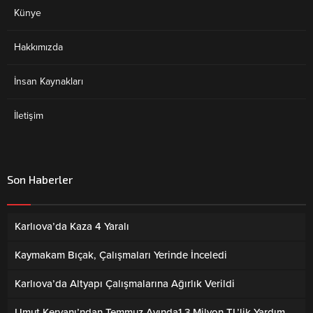
Künye
Hakkımızda
İnsan Kaynakları
İletişim
Son Haberler
Karlıova’da Kaza 4 Yaralı
Kaymakam Bıçak, Çalışmaları Yerinde İnceledi
Karlıova’da Altyapı Çalışmalarına Ağırlık Verildi
Umut Kervanı’ndan Temmuz Ayında1,3 Milyon TL’lik Yardım