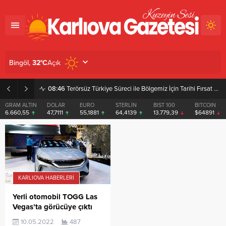
Açık
Bingöl,
32
°C
08:46
Terörsüz Türkiye Süreci ile Bölgemiz İçin Tarihi Fırsat Pencereleri Açılıyor
GRAM ALTIN
DOLAR
EURO
STERLİN
BIST 100
BITCOIN
6.660,55
47,7111
55,1881
64,4139
13.779,39
$64891
KARLIOVA HABERLERI
Yerli otomobil TOGG Las
Vegas’ta görücüye çıktı
10.05.2022
487