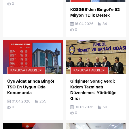
0
KOSGEB’den Bingöl’e 52
Milyon TL’lik Destek
16.04.2026
84
0
KARLIOVA HABERLERI
KARLIOVA HABERLERI
Üye Aidatlarında Bingöl
Girişimler Sonuç Verdi;
TSO En Uygun Oda
Kıdem Tazminatı
Konumunda
Düzenlemesi Yürürlüğe
Girdi
01.04.2026
255
0
30.01.2026
50
0