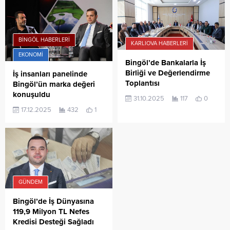
BINGÖL HABERLERI
KARLIOVA HABERLERI
EKONOMI
Bingöl’de Bankalarla İş
Birliği ve Değerlendirme
İş insanları panelinde
Toplantısı
Bingöl’ün marka değeri
konuşuldu
31.10.2025
117
0
17.12.2025
432
1
GÜNDEM
Bingöl’de İş Dünyasına
119,9 Milyon TL Nefes
Kredisi Desteği Sağladı