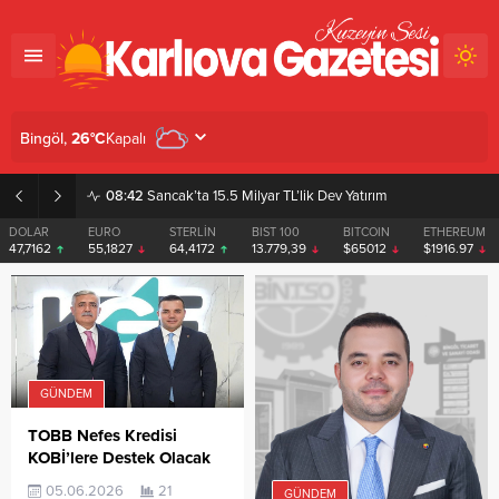
Kapalı
Bingöl,
26
°C
08:42
Sancak’ta 15.5 Milyar TL’lik Dev Yatırım
DOLAR
EURO
STERLİN
BIST 100
BITCOIN
ETHEREUM
47,7162
55,1827
64,4172
13.779,39
$65012
$1916.97
GÜNDEM
TOBB Nefes Kredisi
KOBİ’lere Destek Olacak
05.06.2026
21
GÜNDEM