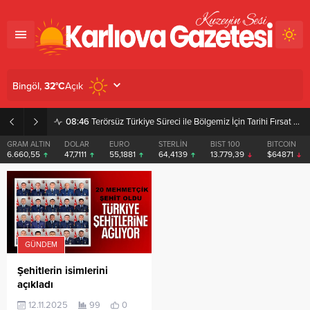
Açık
Bingöl,
32
°C
08:46
Terörsüz Türkiye Süreci ile Bölgemiz İçin Tarihi Fırsat Pencereleri Açılıyor
GRAM ALTIN
DOLAR
EURO
STERLİN
BIST 100
BITCOIN
6.660,55
47,7111
55,1881
64,4139
13.779,39
$64871
GÜNDEM
Şehitlerin isimlerini
açıkladı
12.11.2025
99
0