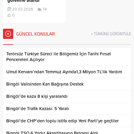
görevine atandı
20.02.2026
74
0
GÜNCEL KONULAR
+ TÜMÜNÜ GÖRÜNTÜLE
Terörsüz Türkiye Süreci ile Bölgemiz İçin Tarihi Fırsat
Pencereleri Açılıyor
Umut Kervanı’ndan Temmuz Ayında1,3 Milyon TL’lik Yardım
Bingöl Valisinden Kan Bağışına Destek
Bingöl’de kaza 8 kişi yaralandı
Bingöl’de Trafik Kazası: 5 Yaralı
Bingöl’de CHP’den toplu istifa edip Yeni Parti’ye geçtiler
Bingöl TSO 6 Yıldız Akreditasyon Belgesi Aldı