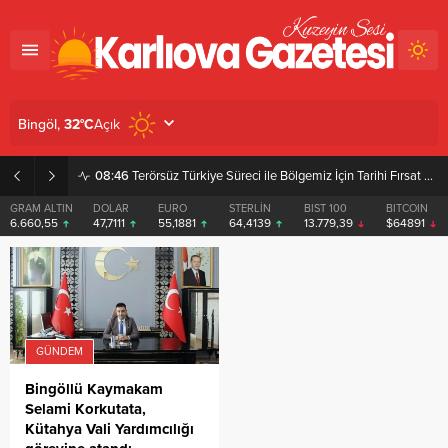
Açık
Bingöl,
32
°C
08:46
Terörsüz Türkiye Süreci ile Bölgemiz İçin Tarihi Fırsat Pencereleri Açılıyor
GRAM ALTIN
DOLAR
EURO
STERLİN
BIST 100
BITCOIN
6.660,55
47,7111
55,1881
64,4139
13.779,39
$64891
GÜNDEM
Bingöllü Kaymakam
Selami Korkutata,
Kütahya Vali Yardımcılığı