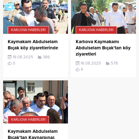
KARLIOVA HABERLERI
KARLIOVA HABERLERI
Karlıova Kaymakamı
Kaymakam Abdulselam
Abdulselam Bıçak’tan köy
Bıçak köy ziyaretlerinde
ziyaretleri
19.08.2025
386
16.08.2025
578
0
4
KARLIOVA HABERLERI
Kaymakam Abdulselam
Bıçak’tan Kaynarpınar,