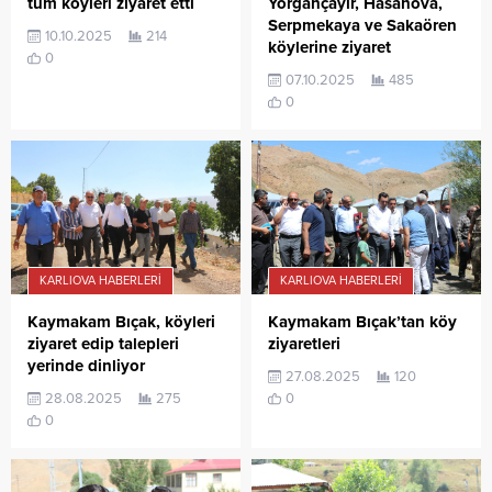
tüm köyleri ziyaret etti
Yorgançayır, Hasanova,
Serpmekaya ve Sakaören
10.10.2025
214
köylerine ziyaret
0
07.10.2025
485
0
KARLIOVA HABERLERI
KARLIOVA HABERLERI
Kaymakam Bıçak, köyleri
Kaymakam Bıçak’tan köy
ziyaret edip talepleri
ziyaretleri
yerinde dinliyor
27.08.2025
120
28.08.2025
275
0
0