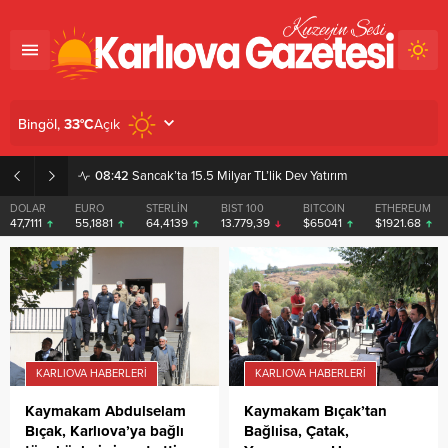
Açık
Bingöl,
33
°C
08:42
Sancak’ta 15.5 Milyar TL’lik Dev Yatırım
DOLAR
EURO
STERLİN
BIST 100
BITCOIN
ETHEREUM
47,7111
55,1881
64,4139
13.779,39
$65041
$1921.68
KARLIOVA HABERLERI
KARLIOVA HABERLERI
Kaymakam Abdulselam
Kaymakam Bıçak’tan
Bıçak, Karlıova’ya bağlı
Bağlıisa, Çatak,