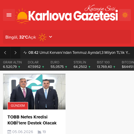
Açık
Bingöl,
32
°C
08:42
Umut Kervanı’ndan Temmuz Ayında1,3 Milyon TL’lik Yardım
GRAM ALTIN
DOLAR
EURO
STERLİN
BIST 100
BITCOI
6.520,79
47,5952
55,0575
64,2502
13.769,40
$6445
GÜNDEM
TOBB Nefes Kredisi
KOBİ’lere Destek Olacak
05.06.2026
19