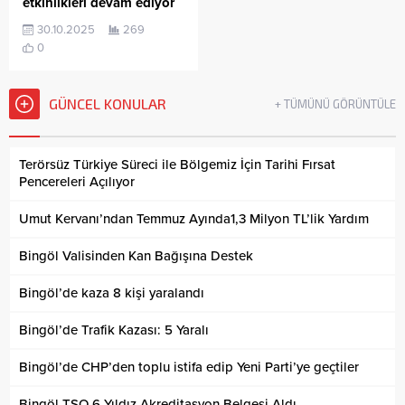
etkinlikleri devam ediyor
30.10.2025
269
0
GÜNCEL KONULAR
+ TÜMÜNÜ GÖRÜNTÜLE
Terörsüz Türkiye Süreci ile Bölgemiz İçin Tarihi Fırsat
Pencereleri Açılıyor
Umut Kervanı’ndan Temmuz Ayında1,3 Milyon TL’lik Yardım
Bingöl Valisinden Kan Bağışına Destek
Bingöl’de kaza 8 kişi yaralandı
Bingöl’de Trafik Kazası: 5 Yaralı
Bingöl’de CHP’den toplu istifa edip Yeni Parti’ye geçtiler
Bingöl TSO 6 Yıldız Akreditasyon Belgesi Aldı