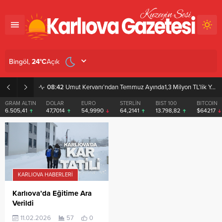
Açık
Bingöl,
24
°C
08:42
Umut Kervanı’ndan Temmuz Ayında1,3 Milyon TL’lik Yardım
GRAM ALTIN
DOLAR
EURO
STERLİN
BIST 100
BITCOIN
6.505,41
47,7014
54,9990
64,2141
13.798,82
$64217
KARLIOVA HABERLERI
Karlıova’da Eğitime Ara
Verildi
11.02.2026
57
0