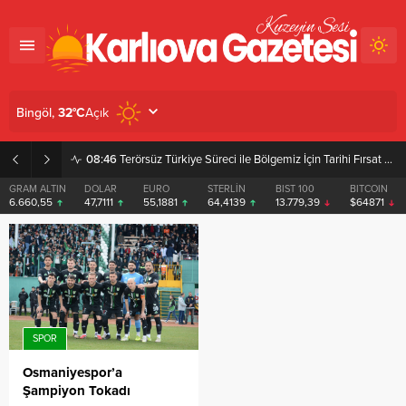
Açık
Bingöl,
32
°C
08:46
Terörsüz Türkiye Süreci ile Bölgemiz İçin Tarihi Fırsat Pencereleri Açılıyor
GRAM ALTIN
DOLAR
EURO
STERLİN
BIST 100
BITCOIN
6.660,55
47,7111
55,1881
64,4139
13.779,39
$64871
SPOR
Osmaniyespor’a
Şampiyon Tokadı