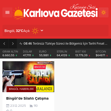
Açık
Bingöl,
32
°C
08:46
Terörsüz Türkiye Süreci ile Bölgemiz İçin Tarihi Fırsat Pencereleri Açılıyor
GRAM ALTIN
DOLAR
EURO
STERLİN
BIST 100
BITCOIN
6.660,55
47,7111
55,1881
64,4139
13.779,39
$64871
BINGÖL HABERLERI
Bingöl’de Silahlı Çatışma
23.12.2025
110
0