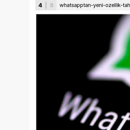
4
| 8
whatsapptan-yeni-ozellik-ta