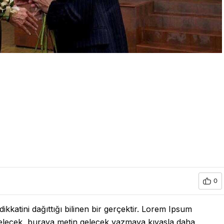
0
kkatini dağıttığı bilinen bir gerçektir. Lorem Ipsum
gelecek, buraya metin gelecek yazmaya kıyasla daha