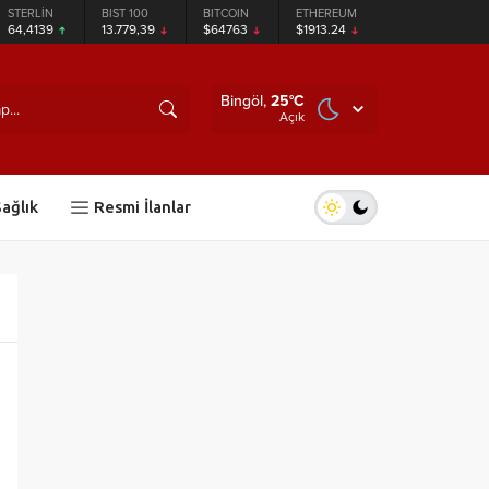
STERLİN
BIST 100
BITCOIN
ETHEREUM
TETHER
64,4139
13.779,39
$64763
$1913.24
$0.999322
Bingöl,
25
°C
Açık
ağlık
Resmi İlanlar