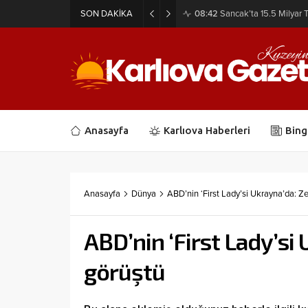
SON DAKİKA
08:42
Sancak’ta 15.5 Milyar T
Anasayfa
Karlıova Haberleri
Bing
Anasayfa
Dünya
ABD’nin ‘First Lady’si Ukrayna’da: Ze
ABD’nin ‘First Lady’si 
görüştü