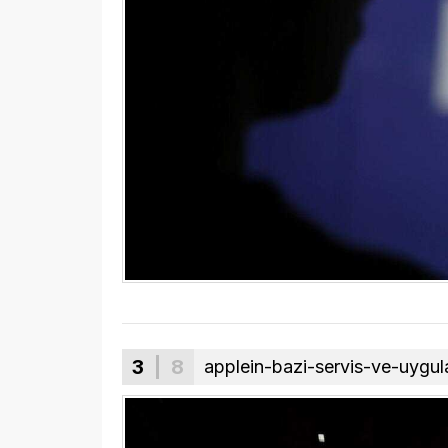
3
| 8
applein-bazi-servis-ve-uygu