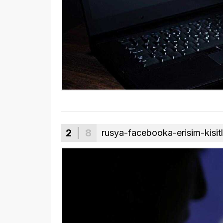
2
| 8
rusya-facebooka-erisim-kisit