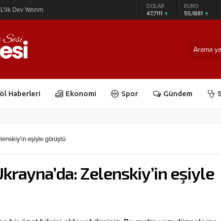
GRAM ALTIN
DOLAR
EURO
L’lik Dev Yatırım
6.660,55
47,7111
55,1881
öl Haberleri
Ekonomi
Spor
Gündem
S
lenskiy’in eşiyle görüştü
Ukrayna’da: Zelenskiy’in eşiyle