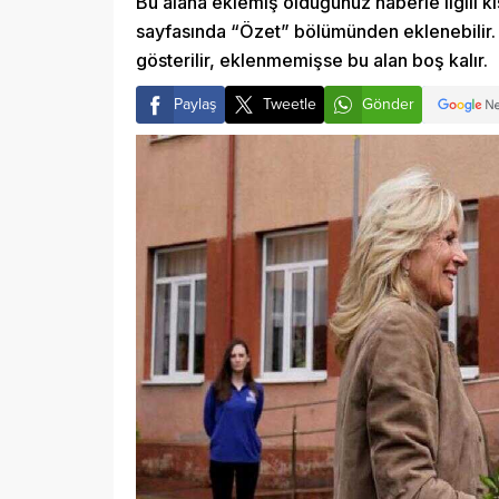
Bu alana eklemiş olduğunuz haberle ilgili kı
sayfasında “Özet” bölümünden eklenebilir. 
gösterilir, eklenmemişse bu alan boş kalır.
Paylaş
Tweetle
Gönder