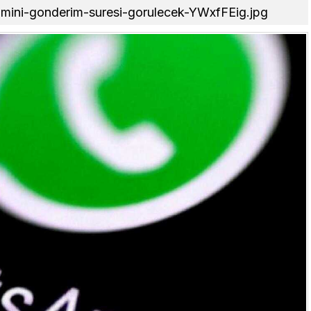
hmini-gonderim-suresi-gorulecek-YWxfFEig.jpg