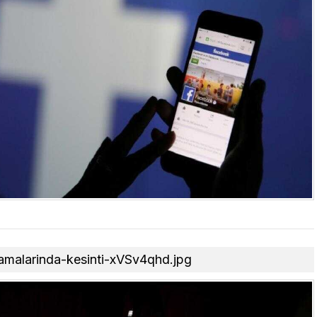
lamalarinda-kesinti-xVSv4qhd.jpg