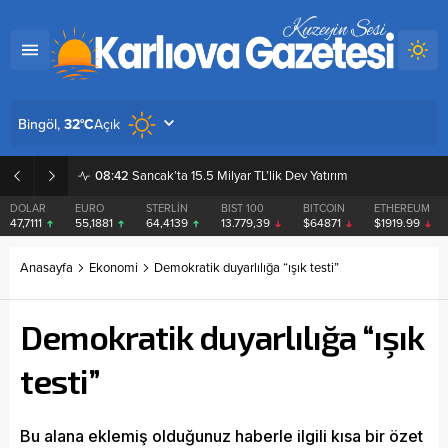
Açık
Bingöl,
32
°C
08:42
Sancak’ta 15.5 Milyar TL’lik Dev Yatırım
DOLAR
EURO
STERLİN
BIST 100
BITCOIN
ETHEREUM
47,7111
55,1881
64,4139
13.779,39
$64871
$1919.99
Anasayfa
Ekonomi
Demokratik duyarlılığa “ışık testi”
Demokratik duyarlılığa “ışık
testi”
Bu alana eklemiş olduğunuz haberle ilgili kısa bir özet