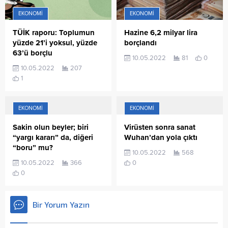
EKONOMI
EKONOMI
TÜİK raporu: Toplumun
Hazine 6,2 milyar lira
yüzde 21’i yoksul, yüzde
borçlandı
63’ü borçlu
10.05.2022
81
0
10.05.2022
207
1
EKONOMI
EKONOMI
Sakin olun beyler; biri
Virüsten sonra sanat
“yargı kararı” da, diğeri
Wuhan’dan yola çıktı
“boru” mu?
10.05.2022
568
10.05.2022
366
0
0
Bir Yorum Yazın