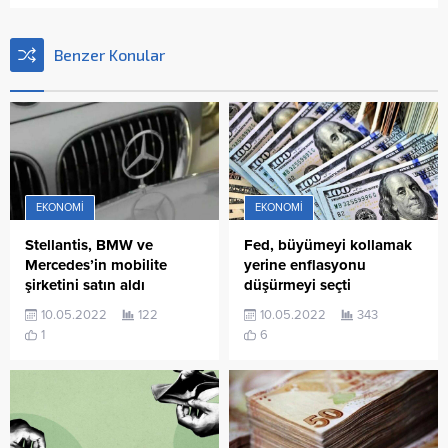
Benzer Konular
EKONOMI
EKONOMI
Stellantis, BMW ve
Fed, büyümeyi kollamak
Mercedes’in mobilite
yerine enflasyonu
şirketini satın aldı
düşürmeyi seçti
10.05.2022
122
10.05.2022
343
1
6