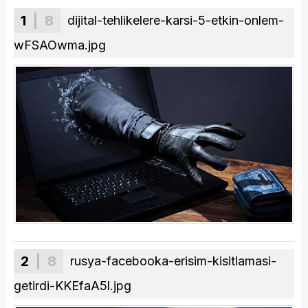
1
| 8
dijital-tehlikelere-karsi-5-etkin-onlem-
wFSAOwma.jpg
2
| 8
rusya-facebooka-erisim-kisitlamasi-
getirdi-KKEfaA5l.jpg