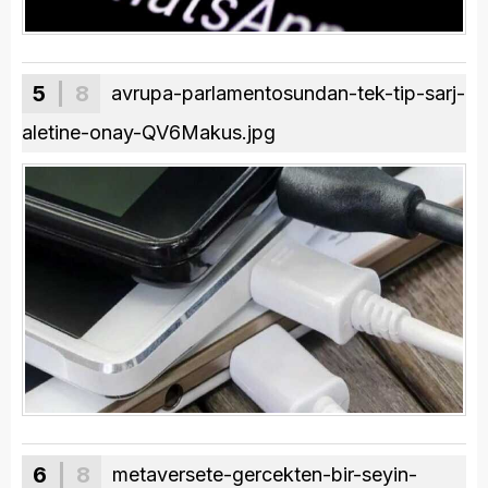
5
| 8
avrupa-parlamentosundan-tek-tip-sarj-
aletine-onay-QV6Makus.jpg
6
| 8
metaversete-gercekten-bir-seyin-