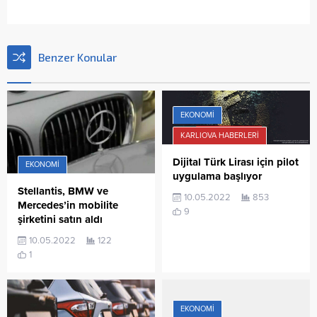
Benzer Konular
EKONOMI
KARLIOVA HABERLERI
Dijital Türk Lirası için pilot
EKONOMI
uygulama başlıyor
Stellantis, BMW ve
10.05.2022
853
Mercedes’in mobilite
9
şirketini satın aldı
10.05.2022
122
1
EKONOMI