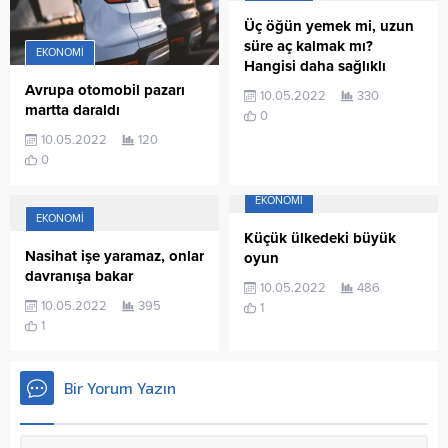
Üç öğün yemek mi, uzun
süre aç kalmak mı?
EKONOMI
Hangisi daha sağlıklı
Avrupa otomobil pazarı
10.05.2022
330
martta daraldı
0
10.05.2022
120
0
EKONOMI
EKONOMI
Küçük ülkedeki büyük
Nasihat işe yaramaz, onlar
oyun
davranışa bakar
10.05.2022
486
10.05.2022
395
1
1
Bir Yorum Yazın