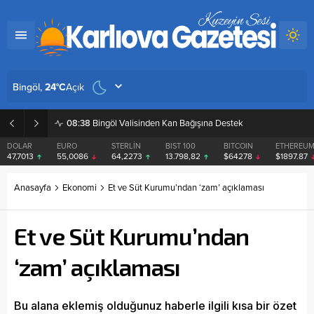
Açık
Bingöl,
24
°C
08:38
Bingöl Valisinden Kan Bağışına Destek
DOLAR
EURO
STERLİN
BIST 100
BITCOIN
ETHEREU
47,7013
55,0086
64,2273
13.798,82
$64278
$1897.87
Anasayfa
Ekonomi
Et ve Süt Kurumu’ndan ‘zam’ açıklaması
Et ve Süt Kurumu’ndan
‘zam’ açıklaması
Bu alana eklemiş olduğunuz haberle ilgili kısa bir özet