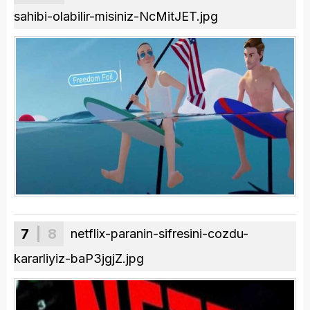
sahibi-olabilir-misiniz-NcMitJET.jpg
7
| 8
netflix-paranin-sifresini-cozdu-
kararliyiz-baP3jgjZ.jpg