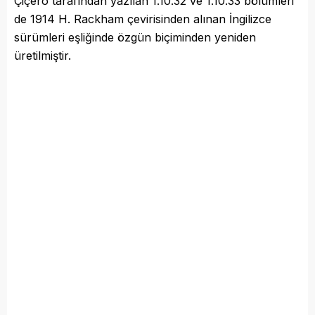
Çiçero tarafından yazılan 1.10.32 ve 1.10.33 bölümleri
de 1914 H. Rackham çevirisinden alınan İngilizce
sürümleri eşliğinde özgün biçiminden yeniden
üretilmiştir.