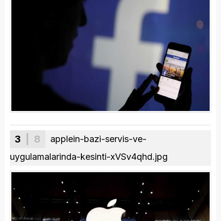
3
| 8
applein-bazi-servis-ve-
uygulamalarinda-kesinti-xVSv4qhd.jpg