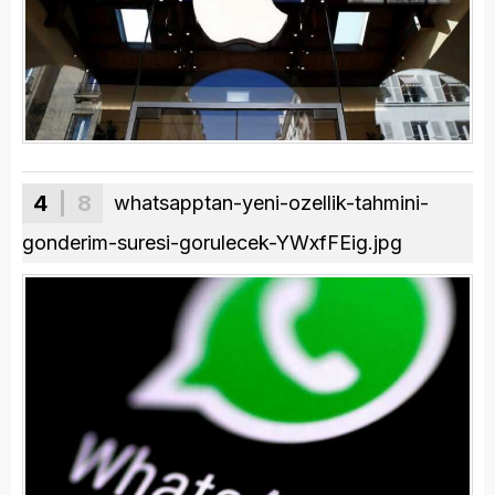
4
| 8
whatsapptan-yeni-ozellik-tahmini-
gonderim-suresi-gorulecek-YWxfFEig.jpg