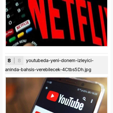
8
| 8
youtubeda-yeni-donem-izleyici-
aninda-bahsis-verebilecek-4Ctbs5Dh.jpg