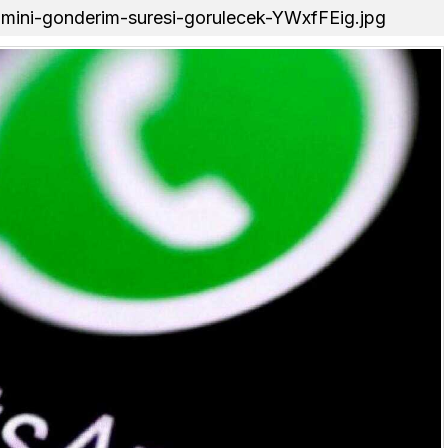
hmini-gonderim-suresi-gorulecek-YWxfFEig.jpg