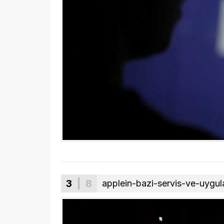
3
| 8
applein-bazi-servis-ve-uygu