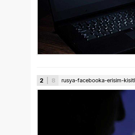
2
| 8
rusya-facebooka-erisim-kisit