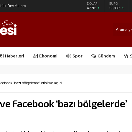
GRAM ALTIN
DOLAR
EURO
L’lik Dev Yatırım
6.660,55
47,7111
55,1881
öl Haberleri
Ekonomi
Spor
Gündem
S
ebook ‘bazı bölgelerde’ erişime açıldı
e Facebook ‘bazı bölgelerde’