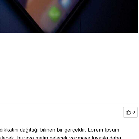
0
kkatini dağıttığı bilinen bir gerçektir. Lorem Ipsum
gelecek, buraya metin gelecek yazmaya kıyasla daha