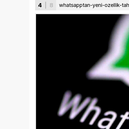
4
| 8
whatsapptan-yeni-ozellik-ta