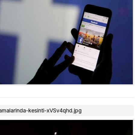
lamalarinda-kesinti-xVSv4qhd.jpg