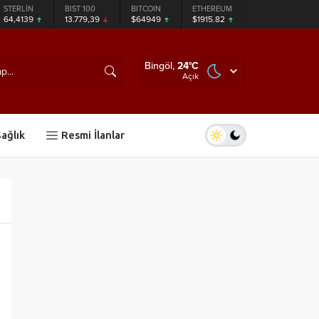
STERLİN
BIST 100
BITCOIN
ETHEREUM
TETHER
64,4139
13.779,39
$64949
$1915.82
$0.999496
Bingöl,
24
°C
Açık
ağlık
Resmi İlanlar