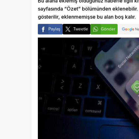
Bu alana eklemiş olduğunuz haberle ilgili kı
sayfasında “Özet” bölümünden eklenebilir. 
gösterilir, eklenmemişse bu alan boş kalır.
Paylaş
Tweetle
Gönder