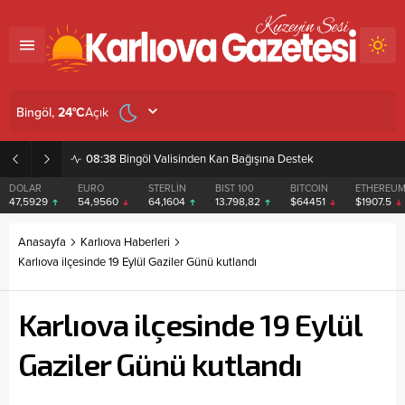
Açık
Bingöl,
24
°C
08:38
Bingöl Valisinden Kan Bağışına Destek
DOLAR
EURO
STERLİN
BIST 100
BITCOIN
ETHEREU
47,5929
54,9560
64,1604
13.798,82
$64451
$1907.5
Anasayfa
Karlıova Haberleri
Karlıova ilçesinde 19 Eylül Gaziler Günü kutlandı
Karlıova ilçesinde 19 Eylül
Gaziler Günü kutlandı