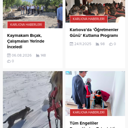
KARLIOVA HABERLERI
KARLIOVA HABERLERI
Karlıova’da ‘Öğretmenler
Günü’ Kutlama Programı
Kaymakam Bıçak,
Çalışmaları Yerinde
24.11.2025
98
0
İnceledi
06.08.2026
148
0
KARLIOVA HABERLERI
Tüm Engelliler