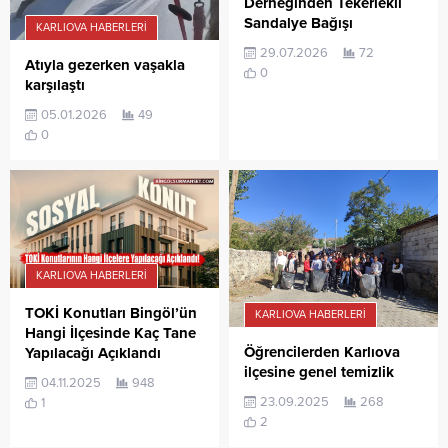
Derneğinden Tekerlekli
Sandalye Bağışı
KARLIOVA HABERLERI
29.07.2026
72
Atıyla gezerken vaşakla
0
karşılaştı
05.01.2026
49
0
KARLIOVA HABERLERI
TOKİ Konutları Bingöl’ün
KARLIOVA HABERLERI
Hangi İlçesinde Kaç Tane
Öğrencilerden Karlıova
Yapılacağı Açıklandı
ilçesine genel temizlik
04.11.2025
948
23.09.2025
268
1
2