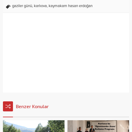
gaziler günü
,
karlıova
,
kaymakam hasan erdoğan
Benzer Konular