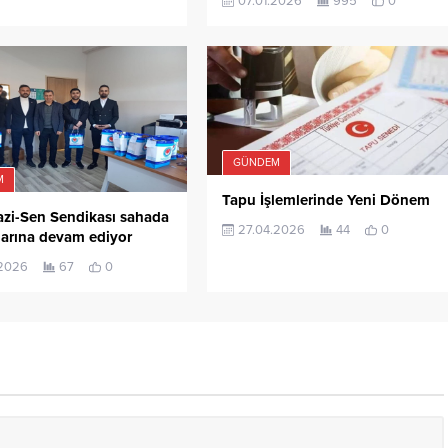
07.01.2026
995
0
GÜNDEM
M
Tapu İşlemlerinde Yeni Dönem
azi-Sen Sendikası sahada
27.04.2026
44
0
larına devam ediyor
.2026
67
0