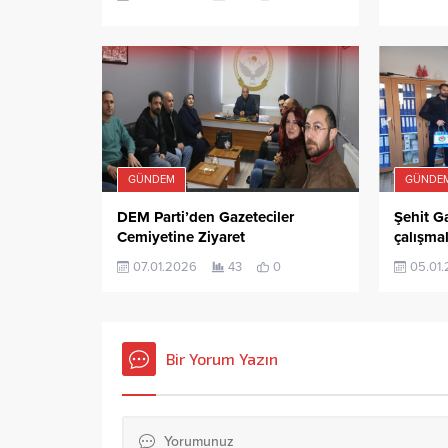
GÜNDEM
GÜNDE
DEM Parti’den Gazeteciler
Şehit G
Cemiyetine Ziyaret
çalışma
07.01.2026
43
0
05.01
Bir Yorum Yazın