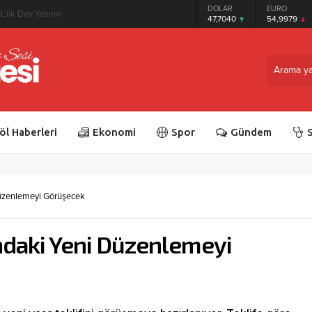
GRAM ALTIN
DOLAR
EURO
L’lik Dev Yatırım
6.587,65
47,7040
54,9979
öl Haberleri
Ekonomi
Spor
Gündem
S
Düzenlemeyi Görüşecek
ındaki Yeni Düzenlemeyi