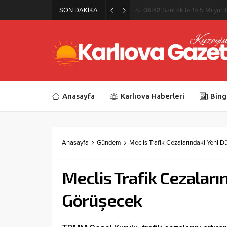
SON DAKİKA
08:42
Sancak’ta 15.5 Milyar T
Anasayfa
Karlıova Haberleri
Bing
Anasayfa
Gündem
Meclis Trafik Cezalarındaki Yeni 
Meclis Trafik Cezalar
Görüşecek