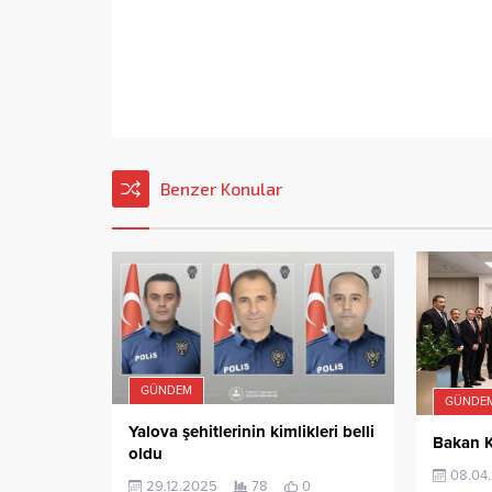
Benzer Konular
GÜNDEM
GÜNDE
Yalova şehitlerinin kimlikleri belli
Bakan K
oldu
08.04
29.12.2025
78
0