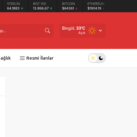
STERLİN
BIST 100
BITCOIN
ETHEREUM
TETHER
64,1883
13.866,67
$64361
$1904.19
$0.999264
Bingöl,
33
°C
Açık
ağlık
Resmi İlanlar