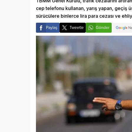
TBMM Genel Kurulu, trafik cezalarını artıran
cep telefonu kullanan, yarış yapan, geçiş ü
sürücülere binlerce lira para cezası ve ehliy
Paylaş
Tweetle
Gönder