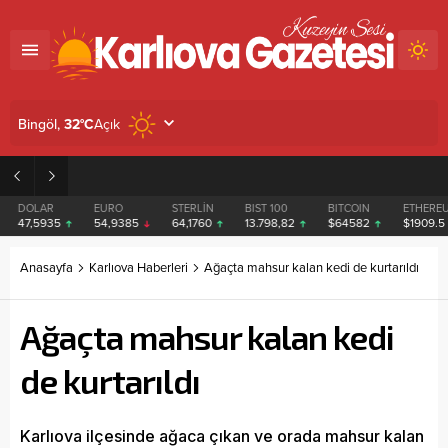
Açık
Bingöl,
32
°C
08:38
Bingöl Valisinden Kan Bağışına Destek
DOLAR
EURO
STERLİN
BIST 100
BITCOIN
ETHEREU
47,5935
54,9385
64,1760
13.798,82
$64582
$1909.5
Anasayfa
Karlıova Haberleri
Ağaçta mahsur kalan kedi de kurtarıldı
Ağaçta mahsur kalan kedi
de kurtarıldı
Karlıova ilçesinde ağaca çıkan ve orada mahsur kalan