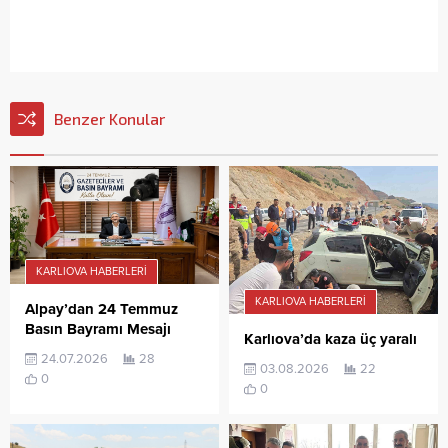
Benzer Konular
KARLIOVA HABERLERI
KARLIOVA HABERLERI
Alpay’dan 24 Temmuz
Basın Bayramı Mesajı
Karlıova’da kaza üç yaralı
24.07.2026
28
03.08.2026
22
0
0