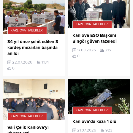
KARLIOVA HABERLERI
KARLIOVA HABERLERI
Karlıova ESO Başkanı
Bingöl güven tazeledi
34 yıl önce şehit edilen 3
kardeş mezarları başında
17.03.2026
215
anıldı
0
22.07.2026
1.134
0
KARLIOVA HABERLERI
KARLIOVA HABERLERI
Karlıova’da kaza 1 ölü
Vali Çelik Karlıova’yı
21.07.2026
923