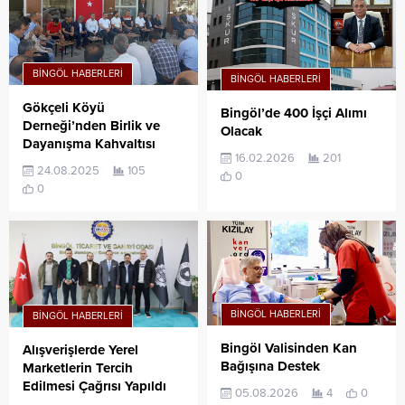
BINGÖL HABERLERI
BINGÖL HABERLERI
Gökçeli Köyü
Bingöl’de 400 İşçi Alımı
Derneği’nden Birlik ve
Olacak
Dayanışma Kahvaltısı
16.02.2026
201
24.08.2025
105
0
0
BINGÖL HABERLERI
BINGÖL HABERLERI
Bingöl Valisinden Kan
Alışverişlerde Yerel
Bağışına Destek
Marketlerin Tercih
Edilmesi Çağrısı Yapıldı
05.08.2026
4
0