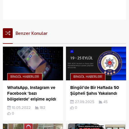
Benzer Konular
BINGÖL HABERLERI
BINGÖL HABERLERI
WhatsApp, Instagram ve
Bingöl’de Bir Haftada 50
Facebook ‘bazı
Şüpheli Şahıs Yakalandı
bölgelerde’ erişime açıldı
27.09.2025
45
10.05.2022
182
0
0