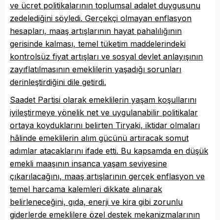
ve ücret politikalarının toplumsal adalet duygusunu
zedelediğini söyledi. Gerçekçi olmayan enflasyon
hesapları, maaş artışlarının hayat pahalılığının
gerisinde kalması, temel tüketim maddelerindeki
kontrolsüz fiyat artışları ve sosyal devlet anlayışının
zayıflatılmasının emeklilerin yaşadığı sorunları
derinleştirdiğini dile getirdi.
Saadet Partisi olarak emeklilerin yaşam koşullarını
iyileştirmeye yönelik net ve uygulanabilir politikalar
ortaya koyduklarını belirten Tiryaki, iktidar olmaları
hâlinde emeklilerin alım gücünü artıracak somut
adımlar atacaklarını ifade etti. Bu kapsamda en düşük
emekli maaşının insanca yaşam seviyesine
çıkarılacağını, maaş artışlarının gerçek enflasyon ve
temel harcama kalemleri dikkate alınarak
belirleneceğini, gıda, enerji ve kira gibi zorunlu
giderlerde emeklilere özel destek mekanizmalarının