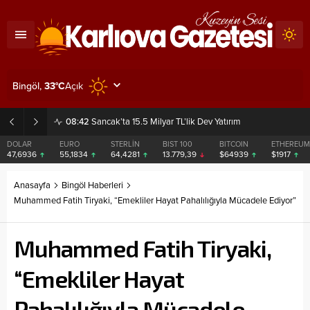
Açık
Bingöl,
33
°C
08:42
Sancak’ta 15.5 Milyar TL’lik Dev Yatırım
DOLAR
EURO
STERLİN
BIST 100
BITCOIN
ETHEREUM
47,6936
55,1834
64,4281
13.779,39
$64939
$1917
Anasayfa
Bingöl Haberleri
Muhammed Fatih Tiryaki, “Emekliler Hayat Pahalılığıyla Mücadele Ediyor”
Muhammed Fatih Tiryaki,
“Emekliler Hayat
Pahalılığıyla Mücadele