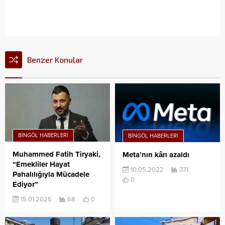
Benzer Konular
BINGÖL HABERLERI
BINGÖL HABERLERI
Muhammed Fatih Tiryaki,
Meta’nın kârı azaldı
“Emekliler Hayat
10.05.2022
371
Pahalılığıyla Mücadele
0
Ediyor”
15.01.2026
68
0