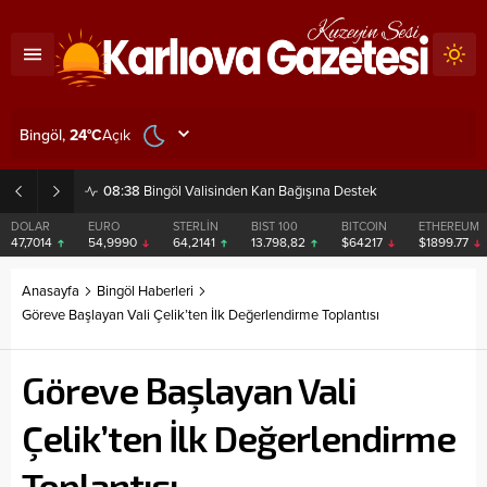
Açık
Bingöl,
24
°C
08:38
Bingöl Valisinden Kan Bağışına Destek
DOLAR
EURO
STERLİN
BIST 100
BITCOIN
ETHEREUM
47,7014
54,9990
64,2141
13.798,82
$64217
$1899.77
Anasayfa
Bingöl Haberleri
Göreve Başlayan Vali Çelik’ten İlk Değerlendirme Toplantısı
Göreve Başlayan Vali
Çelik’ten İlk Değerlendirme
Toplantısı