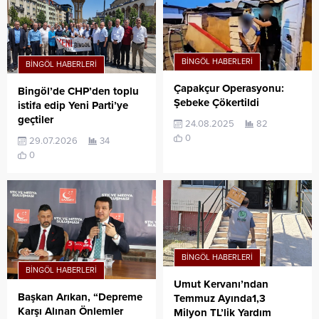
BINGÖL HABERLERI
BINGÖL HABERLERI
Çapakçur Operasyonu:
Bingöl’de CHP’den toplu
Şebeke Çökertildi
istifa edip Yeni Parti’ye
geçtiler
24.08.2025
82
0
29.07.2026
34
0
BINGÖL HABERLERI
BINGÖL HABERLERI
Umut Kervanı’ndan
Başkan Arıkan, “Depreme
Temmuz Ayında1,3
Karşı Alınan Önlemler
Milyon TL’lik Yardım