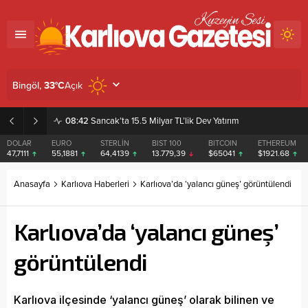
Açık
Bingöl,
33
°C
08:42
Sancak’ta 15.5 Milyar TL’lik Dev Yatırım
DOLAR
EURO
STERLİN
BIST 100
BITCOIN
ETHEREUM
47,7111
55,1881
64,4139
13.779,39
$65041
$1921.68
Anasayfa
Karlıova Haberleri
Karlıova’da ‘yalancı güneş’ görüntülendi
Karlıova’da ‘yalancı güneş’
görüntülendi
Karlıova ilçesinde ‘yalancı güneş’ olarak bilinen ve