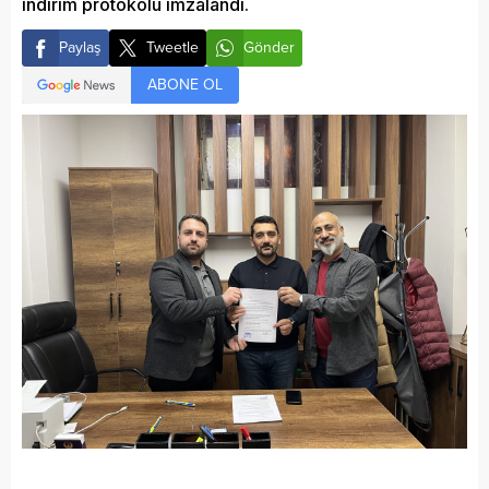
indirim protokolü imzalandı.
Paylaş
Tweetle
Gönder
ABONE OL