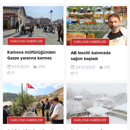
KARLIOVA HABERLERI
KARLIOVA HABERLERI
Karlıova müftülüğünden
AB tescilli balımızda
Gazze yararına kermes
sağım başladı
07.11.2025
259
29.07.2025
213
0
0
KARLIOVA HABERLERI
KARLIOVA HABERLERI