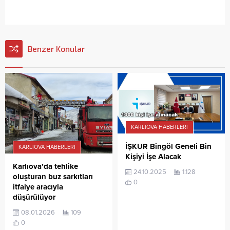
Benzer Konular
KARLIOVA HABERLERI
İŞKUR Bingöl Geneli Bin
KARLIOVA HABERLERI
Kişiyi İşe Alacak
Karlıova’da tehlike
24.10.2025
1.128
oluşturan buz sarkıtları
0
itfaiye aracıyla
düşürülüyor
08.01.2026
109
0