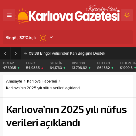
Açık
Bingöl,
32
°C
08:38
Bingöl Valisinden Kan Bağışına Destek
DOLAR
EURO
STERLİN
BIST 100
BITCOIN
ETHEREU
47,5935
54,9385
64,1760
13.798,82
$64582
$1909.5
Anasayfa
Karlıova Haberleri
Karlıova’nın 2025 yılı nüfus verileri açıklandı
Karlıova’nın 2025 yılı nüfus
verileri açıklandı