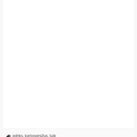
adnks
,
karlıovanüfus
,
tuik