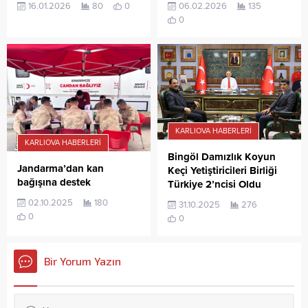
16.01.2026
80
0
06.02.2026
135
0
KARLIOVA HABERLERI
KARLIOVA HABERLERI
Bingöl Damızlık Koyun
Jandarma’dan kan
Keçi Yetiştiricileri Birliği
bağışına destek
Türkiye 2’ncisi Oldu
02.10.2025
180
31.10.2025
276
0
0
Bir Yorum Yazın