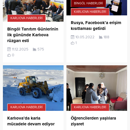
BINGÖL HABERLERI
KARLIOVA HABERLERI
KARLIOVA HABERLERI
Rusya, Facebook’a erişim
kısıtlaması getirdi
Bingöl Tanıtım Günlerinin
ilk gününde Karlıova
10.05.2022
188
rüzgarı esti
1
11.12.2025
575
0
KARLIOVA HABERLERI
KARLIOVA HABERLERI
Karlıova’da karla
Öğrencilerden yaşlılara
mücadele devam ediyor
ziyaret