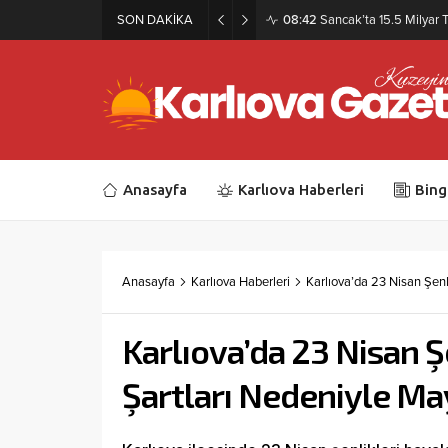
SON DAKİKA
08:42
Sancak’ta 15.5 Milyar T
Anasayfa
Karlıova Haberleri
Bing
Anasayfa
Karlıova Haberleri
Karlıova’da 23 Nisan Şenl
Karlıova’da 23 Nisan 
Şartları Nedeniyle May