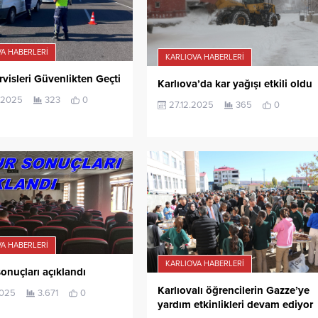
A HABERLERI
KARLIOVA HABERLERI
visleri Güvenlikten Geçti
Karlıova’da kar yağışı etkili oldu
.2025
323
0
27.12.2025
365
0
A HABERLERI
KARLIOVA HABERLERI
onuçları açıklandı
Karlıovalı öğrencilerin Gazze’ye
2025
3.671
0
yardım etkinlikleri devam ediyor