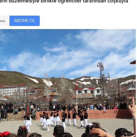
arın düzelmesiyle birlikte öğrenciler tarafından coşkuyla
ABONE OL