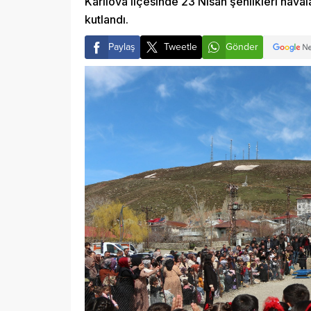
Karlıova ilçesinde 23 Nisan şenlikleri haval
kutlandı.
Paylaş
Tweetle
Gönder