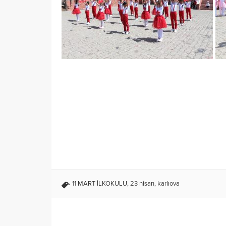
11 MART İLKOKULU
,
23 nisan
,
karlıova