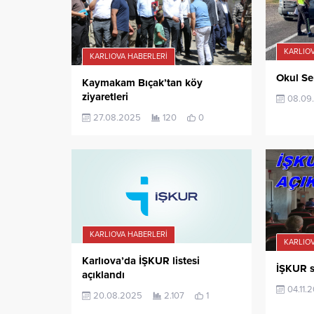
KARLIOV
KARLIOVA HABERLERI
Okul Ser
Kaymakam Bıçak’tan köy
ziyaretleri
08.09
27.08.2025
120
0
KARLIOVA HABERLERI
KARLIOV
Karlıova’da İŞKUR listesi
İŞKUR s
açıklandı
04.11.
20.08.2025
2.107
1