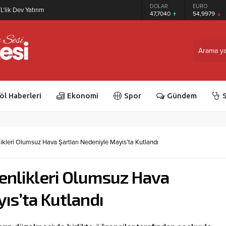
GRAM ALTIN
DOLAR
EURO
L’lik Dev Yatırım
6.587,65
47,7040
54,9979
öl Haberleri
Ekonomi
Spor
Gündem
S
ikleri Olumsuz Hava Şartları Nedeniyle Mayıs’ta Kutlandı
Şenlikleri Olumsuz Hava
ıs’ta Kutlandı