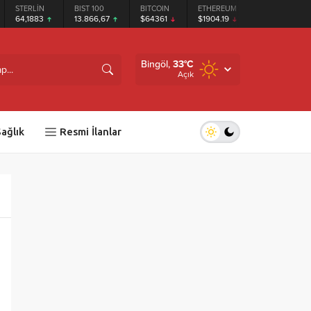
STERLİN
BIST 100
BITCOIN
ETHEREUM
TETHER
64,1883
13.866,67
$64361
$1904.19
$0.999264
Bingöl,
33
°C
Açık
ağlık
Resmi İlanlar