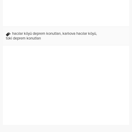
hacılar köyü deprem konutları
,
karlıova hacılar köyü
,
toki deprem konutları