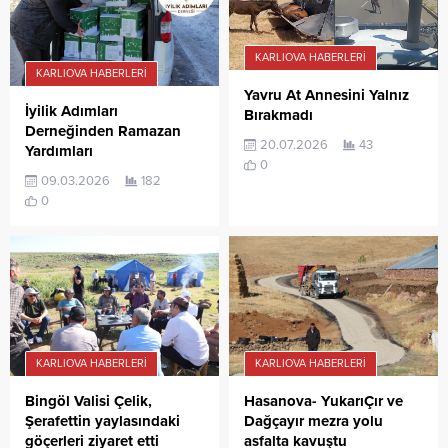
KARLIOVA HABERLERI
KARLIOVA HABERLERI
Yavru At Annesini Yalnız
İyilik Adımları
Bırakmadı
Derneğinden Ramazan
20.07.2026
43
Yardımları
0
09.03.2026
182
0
KARLIOVA HABERLERI
KARLIOVA HABERLERI
Bingöl Valisi Çelik,
Hasanova- YukarıÇır ve
Şerafettin yaylasındaki
Dağçayır mezra yolu
göçerleri ziyaret etti
asfalta kavuştu