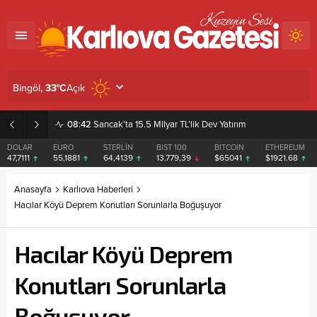
Açık
Bingöl,
33
°C
08:42
Sancak’ta 15.5 Milyar TL’lik Dev Yatırım
DOLAR
EURO
STERLİN
BIST 100
BITCOIN
ETHEREUM
47,7111
55,1881
64,4139
13.779,39
$65041
$1921.68
Anasayfa
Karlıova Haberleri
Hacılar Köyü Deprem Konutları Sorunlarla Boğuşuyor
Hacılar Köyü Deprem
Konutları Sorunlarla
Boğuşuyor