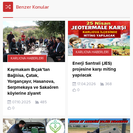
Benzer Konular
KARLIOVA HABERLERI
KARLIOVA HABERLERI
Enerji Santrali (JES)
projesine karşı miting
Kaymakam Bıçak’tan
yapılacak
Bağlıisa, Çatak,
Yorgançayır, Hasanova,
17.04.2026
368
Serpmekaya ve Sakaören
0
köylerine ziyaret
07.10.2025
485
0