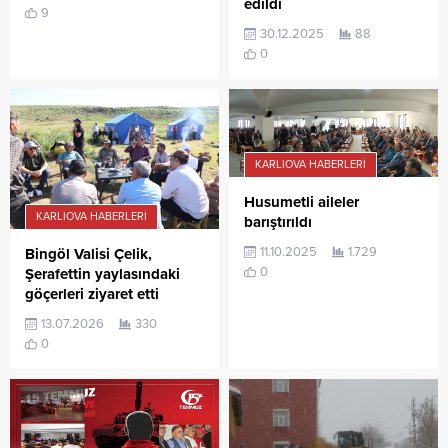
edildi
9
30.12.2025
88
0
KARLIOVA HABERLERI
Husumetli aileler
KARLIOVA HABERLERI
barıştırıldı
11.10.2025
1.729
Bingöl Valisi Çelik,
0
Şerafettin yaylasındaki
göçerleri ziyaret etti
13.07.2026
330
0