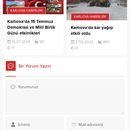
KARLIOVA HABERLERI
KARLIOVA HABERLERI
Karlıova’da 15 Temmuz
Demokrasi ve Milli Birlik
Karlıova’da kar yağışı
Günü etkinlikleri
etkili oldu
15.07.2026
121
27.12.2025
365
0
0
Bir Yorum Yazın