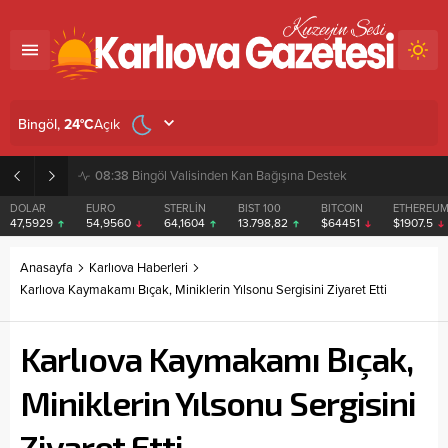
Açık
Bingöl,
24
°C
08:38
Bingöl Valisinden Kan Bağışına Destek
DOLAR
EURO
STERLİN
BIST 100
BITCOIN
ETHEREU
47,5929
54,9560
64,1604
13.798,82
$64451
$1907.5
Anasayfa
Karlıova Haberleri
Karlıova Kaymakamı Bıçak, Miniklerin Yılsonu Sergisini Ziyaret Etti
Karlıova Kaymakamı Bıçak,
Miniklerin Yılsonu Sergisini
Ziyaret Etti