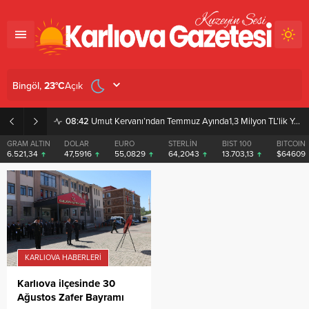
Açık
Bingöl,
23
°C
08:42
Umut Kervanı’ndan Temmuz Ayında1,3 Milyon TL’lik Yardım
GRAM ALTIN
DOLAR
EURO
STERLİN
BIST 100
BITCOIN
6.521,34
47,5916
55,0829
64,2043
13.703,13
$64609
KARLIOVA HABERLERI
Karlıova ilçesinde 30
Ağustos Zafer Bayramı