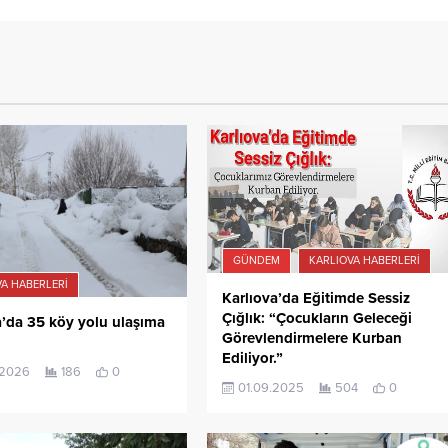
GÜNDEM
KARLIOVA HABERLERI
A HABERLERI
Karlıova’da Eğitimde Sessiz
Çığlık: “Çocukların Geleceği
a’da 35 köy yolu ulaşıma
Görevlendirmelere Kurban
ı
Ediliyor.”
.2026
186
0
01.09.2025
504
0