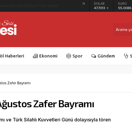
GRAM ALTIN
DOLAR
EURO
Bağışına Destek
6.544,76
47,7013
55,0086
öl Haberleri
Ekonomi
Spor
Gündem
S
ustos Zafer Bayramı
 Ağustos Zafer Bayramı
ı ve Türk Silahlı Kuvvetleri Günü dolayısıyla tören