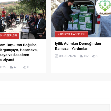
KARLIOVA HABERLERI
A HABERLERI
İyilik Adımları Derneğinden
m Bıçak’tan Bağlıisa,
Ramazan Yardımları
Yorgançayır, Hasanova,
kaya ve Sakaören
09.03.2026
182
0
e ziyaret
2025
485
0