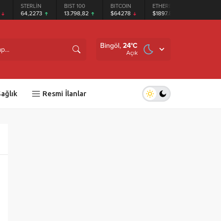
STERLİN
BIST 100
BITCOIN
ETHEREUM
TETHER
64,2273
13.798,82
$64278
$1897.87
$0.999178
Bingöl,
24
°C
Açık
ağlık
Resmi İlanlar