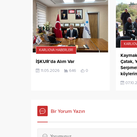
KARLIOV
KARLIOVA HABERLERI
Kaymaka
İŞKUR’da Alım Var
Çatak, 
Serpme
11.05.2026
646
0
köylerin
07.10.
Bir Yorum Yazın