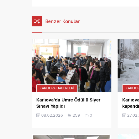
Benzer Konular
KARLIOVA HABERLERI
KARLIOV
Karlıova’da Umre Ödüllü Siyer
Karlıov
Sınavı Yapıldı
kapand
08.02.2026
259
0
27.02