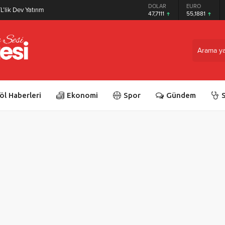
GRAM ALTIN
DOLAR
EURO
L’lik Dev Yatırım
6.660,55
47,7111
55,1881
öl Haberleri
Ekonomi
Spor
Gündem
S