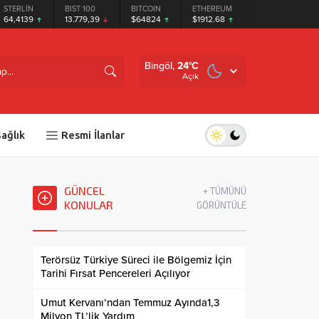
STERLİN
BIST 100
BITCOIN
ETHEREUM
TETHER
64,4139
13.779,39
$64824
$1912.68
$0.999493
Bingöl,
24
°C
Açık
ağlık
Resmi İlanlar
GÜNCEL
+ TÜMÜNÜ
KONULAR
GÖRÜNTÜLE
Terörsüz Türkiye Süreci ile Bölgemiz İçin
Tarihi Fırsat Pencereleri Açılıyor
Umut Kervanı’ndan Temmuz Ayında1,3
Milyon TL’lik Yardım