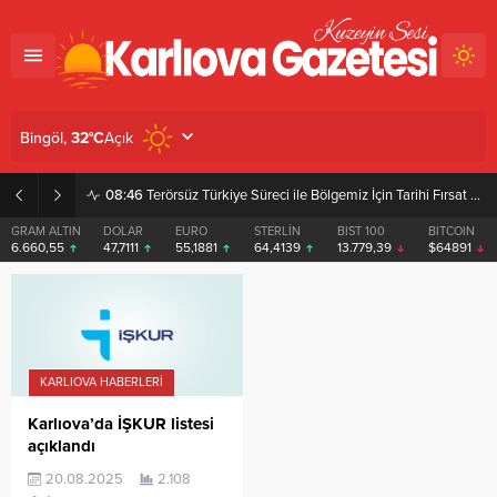
Açık
Bingöl,
32
°C
08:46
Terörsüz Türkiye Süreci ile Bölgemiz İçin Tarihi Fırsat Pencereleri Açılıyor
GRAM ALTIN
DOLAR
EURO
STERLİN
BIST 100
BITCOIN
6.660,55
47,7111
55,1881
64,4139
13.779,39
$64891
KARLIOVA HABERLERI
Karlıova’da İŞKUR listesi
açıklandı
20.08.2025
2.108