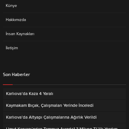
Künye
Hakkımızda
İnsan Kaynakları
İletişim
Son Haberler
Karlıova’da Kaza 4 Yaralı
Kaymakam Bıçak, Çalışmaları Yerinde İnceledi
Karlıova’da Altyapı Çalışmalarına Ağırlık Verildi
Umut Kervanı’ndan Temmuz Ayında1,3 Milyon TL’lik Yardım