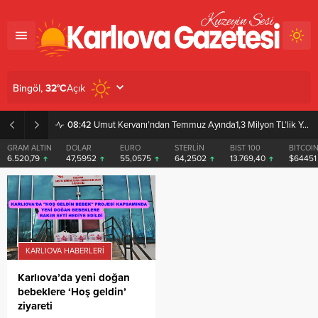
Açık
Bingöl,
32
°C
08:42
Umut Kervanı’ndan Temmuz Ayında1,3 Milyon TL’lik Yardım
GRAM ALTIN
DOLAR
EURO
STERLİN
BIST 100
BITCOI
6.520,79
47,5952
55,0575
64,2502
13.769,40
$6445
KARLIOVA HABERLERI
Karlıova’da yeni doğan
bebeklere ‘Hoş geldin’
ziyareti