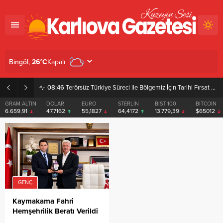
Kapalı
Bingöl,
26
°C
08:46
Terörsüz Türkiye Süreci ile Bölgemiz İçin Tarihi Fırsat Pencereleri Açılıyor
GRAM ALTIN
DOLAR
EURO
STERLİN
BIST 100
BITCOIN
6.659,91
47,7162
55,1827
64,4172
13.779,39
$65012
GENÇ
Kaymakama Fahri
Hemşehrilik Beratı Verildi