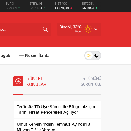
EURO
STERLİN
BIST 100
BITCOIN
ETHEREUM
55,1881
64,4139
13.779,39
$64953
$1919.52
Bingöl,
33
°C
Açık
ağlık
Resmi İlanlar
GÜNCEL
+ TÜMÜNÜ
KONULAR
GÖRÜNTÜLE
Terörsüz Türkiye Süreci ile Bölgemiz İçin
Tarihi Fırsat Pencereleri Açılıyor
Umut Kervanı’ndan Temmuz Ayında1,3
Milyon TL’lik Yardım