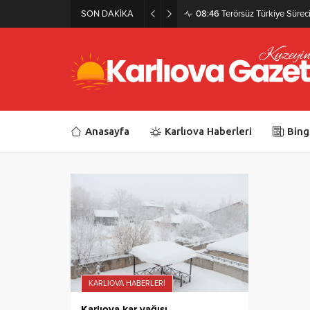
SON DAKİKA
08:46
Terörsüz Türkiye Süreci 
Anasayfa
Karlıova Haberleri
Bing
KARLIOVA HABERLERI
Karlıova kar yağışı