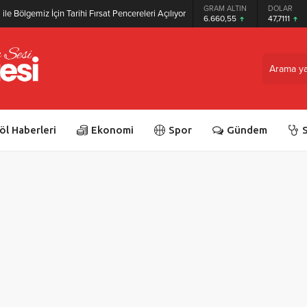
GRAM ALTIN
DOLAR
ile Bölgemiz İçin Tarihi Fırsat Pencereleri Açılıyor
6.660,55
47,7111
öl Haberleri
Ekonomi
Spor
Gündem
S