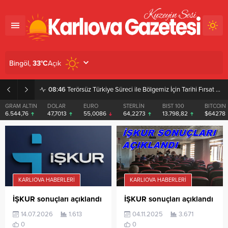
Açık
Bingöl,
33
°C
08:46
Terörsüz Türkiye Süreci ile Bölgemiz İçin Tarihi Fırsat Pencereleri Açılıyor
GRAM ALTIN
DOLAR
EURO
STERLİN
BIST 100
BITCOIN
6.544,76
47,7013
55,0086
64,2273
13.798,82
$64278
KARLIOVA HABERLERI
KARLIOVA HABERLERI
İŞKUR sonuçları açıklandı
İŞKUR sonuçları açıklandı
14.07.2026
1.613
04.11.2025
3.671
0
0