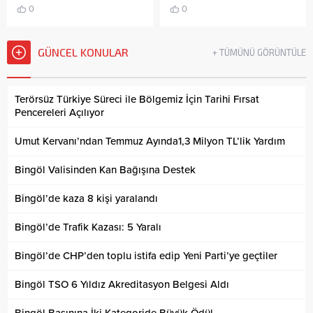
0
0
GÜNCEL KONULAR
+ TÜMÜNÜ GÖRÜNTÜLE
Terörsüz Türkiye Süreci ile Bölgemiz İçin Tarihi Fırsat
Pencereleri Açılıyor
Umut Kervanı’ndan Temmuz Ayında1,3 Milyon TL’lik Yardım
Bingöl Valisinden Kan Bağışına Destek
Bingöl’de kaza 8 kişi yaralandı
Bingöl’de Trafik Kazası: 5 Yaralı
Bingöl’de CHP’den toplu istifa edip Yeni Parti’ye geçtiler
Bingöl TSO 6 Yıldız Akreditasyon Belgesi Aldı
Bingöl Basınına İki Kategoride Büyük Ödül