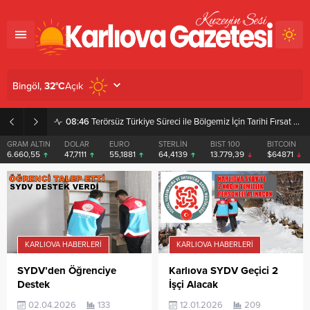
Açık
Bingöl,
32
°C
08:46
Terörsüz Türkiye Süreci ile Bölgemiz İçin Tarihi Fırsat Pencereleri Açılıyor
GRAM ALTIN
DOLAR
EURO
STERLİN
BIST 100
BITCOIN
6.660,55
47,7111
55,1881
64,4139
13.779,39
$64871
KARLIOVA HABERLERI
KARLIOVA HABERLERI
SYDV’den Öğrenciye
Karlıova SYDV Geçici 2
Destek
İşçi Alacak
02.04.2026
133
12.01.2026
209