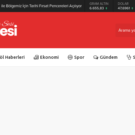
GRAM ALTIN
DOLAR
ile Bölgemiz İçin Tarihi Fırsat Pencereleri Açılıyor
6.655,83
47,6961
öl Haberleri
Ekonomi
Spor
Gündem
S