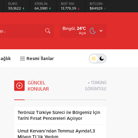
EURO
STERLİN
BIST 100
BITCOIN
ETHEREUM
55,1622
64,3981
13.779,39
$64929
$1915.89
Bingöl,
24
°C
Açık
ağlık
Resmi İlanlar
GÜNCEL
+ TÜMÜNÜ
KONULAR
GÖRÜNTÜLE
Terörsüz Türkiye Süreci ile Bölgemiz İçin
Tarihi Fırsat Pencereleri Açılıyor
Umut Kervanı’ndan Temmuz Ayında1,3
Milyon TL’lik Yardım