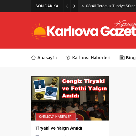
SON DAKİKA
08:46
Terörsüz Türkiye Süreci 
Anasayfa
Karlıova Haberleri
Bing
KARLIOVA HABERLERI
Tiryaki ve Yalçın Anıldı