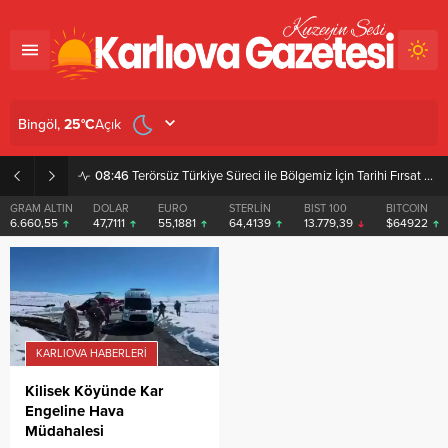
Açık
Bingöl,
25
°C
08:46
Terörsüz Türkiye Süreci ile Bölgemiz İçin Tarihi Fırsat Pencereleri Açılıyor
GRAM ALTIN
DOLAR
EURO
STERLİN
BIST 100
BITCOIN
6.660,55
47,7111
55,1881
64,4139
13.779,39
$64922
KARLIOVA HABERLERI
Kilisek Köyünde Kar
Engeline Hava
Müdahalesi