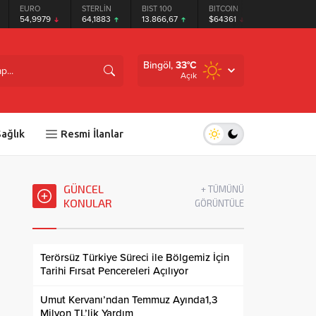
EURO
STERLİN
BIST 100
BITCOIN
ETHEREUM
54,9979
64,1883
13.866,67
$64361
$1904.19
Bingöl,
33
°C
Açık
ağlık
Resmi İlanlar
GÜNCEL
+ TÜMÜNÜ
KONULAR
GÖRÜNTÜLE
Terörsüz Türkiye Süreci ile Bölgemiz İçin
Tarihi Fırsat Pencereleri Açılıyor
Umut Kervanı’ndan Temmuz Ayında1,3
Milyon TL’lik Yardım