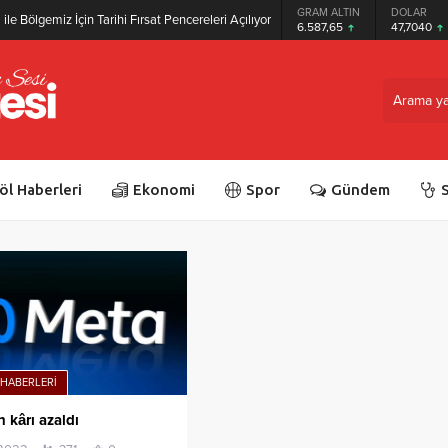
GRAM ALTIN
DOLAR
ile Bölgemiz İçin Tarihi Fırsat Pencereleri Açılıyor
6.587,65
47,7040
öl Haberleri
Ekonomi
Spor
Gündem
S
 HABERLERI
 kârı azaldı