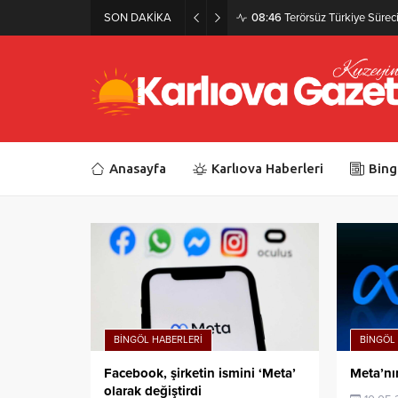
SON DAKİKA
08:46
Terörsüz Türkiye Süreci 
Anasayfa
Karlıova Haberleri
Bing
BINGÖL HABERLERI
BINGÖL
Facebook, şirketin ismini ‘Meta’
Meta’nın
olarak değiştirdi