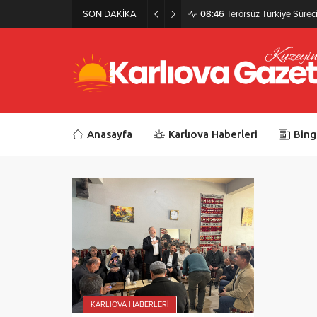
SON DAKİKA
08:46
Terörsüz Türkiye Süreci 
Anasayfa
Karlıova Haberleri
Bing
KARLIOVA HABERLERI