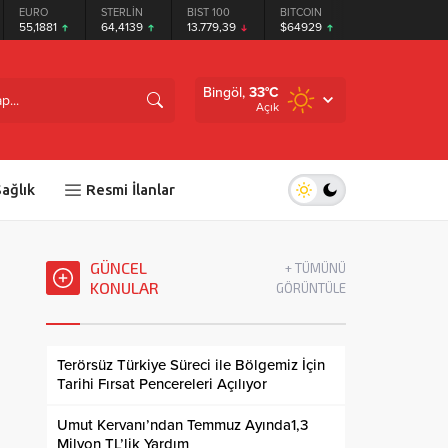
EURO
STERLİN
BIST 100
BITCOIN
ETHEREUM
55,1881
64,4139
13.779,39
$64929
$1914.09
Bingöl,
33
°C
Açık
ağlık
Resmi İlanlar
GÜNCEL
+ TÜMÜNÜ
KONULAR
GÖRÜNTÜLE
Terörsüz Türkiye Süreci ile Bölgemiz İçin
Tarihi Fırsat Pencereleri Açılıyor
Umut Kervanı’ndan Temmuz Ayında1,3
Milyon TL’lik Yardım