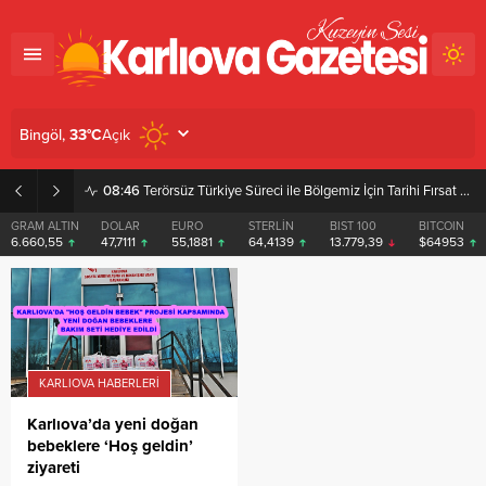
Açık
Bingöl,
33
°C
08:46
Terörsüz Türkiye Süreci ile Bölgemiz İçin Tarihi Fırsat Pencereleri Açılıyor
GRAM ALTIN
DOLAR
EURO
STERLİN
BIST 100
BITCOIN
6.660,55
47,7111
55,1881
64,4139
13.779,39
$64953
KARLIOVA HABERLERI
Karlıova’da yeni doğan
bebeklere ‘Hoş geldin’
ziyareti