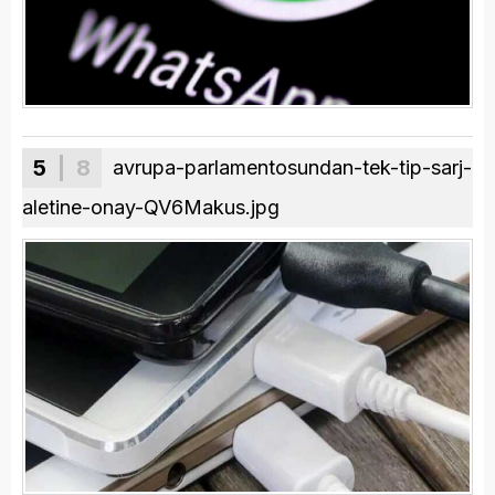
5
| 8
avrupa-parlamentosundan-tek-tip-sarj-
aletine-onay-QV6Makus.jpg