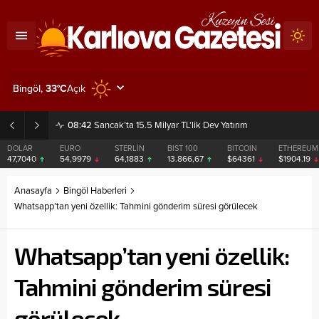
Açık
Bingöl,
33
°C
08:42
Sancak’ta 15.5 Milyar TL’lik Dev Yatırım
DOLAR
EURO
STERLİN
BIST 100
BITCOIN
ETHEREUM
47,7040
54,9979
64,1883
13.866,67
$64361
$1904.19
Anasayfa
Bingöl Haberleri
Whatsapp’tan yeni özellik: Tahmini gönderim süresi görülecek
Whatsapp’tan yeni özellik:
Tahmini gönderim süresi
görülecek