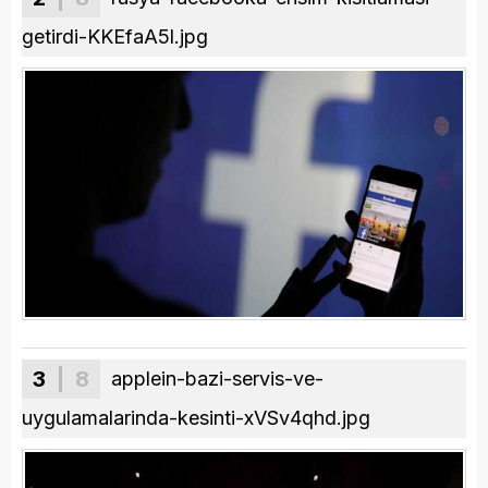
getirdi-KKEfaA5l.jpg
3
| 8
applein-bazi-servis-ve-
uygulamalarinda-kesinti-xVSv4qhd.jpg