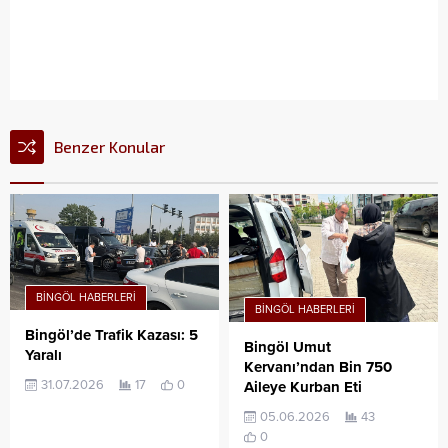
Benzer Konular
BINGÖL HABERLERI
BINGÖL HABERLERI
Bingöl’de Trafik Kazası: 5
Bingöl Umut
Yaralı
Kervanı’ndan Bin 750
31.07.2026
17
0
Aileye Kurban Eti
05.06.2026
43
0