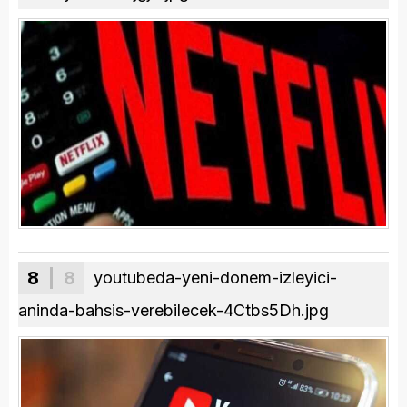
8
| 8
youtubeda-yeni-donem-izleyici-
aninda-bahsis-verebilecek-4Ctbs5Dh.jpg