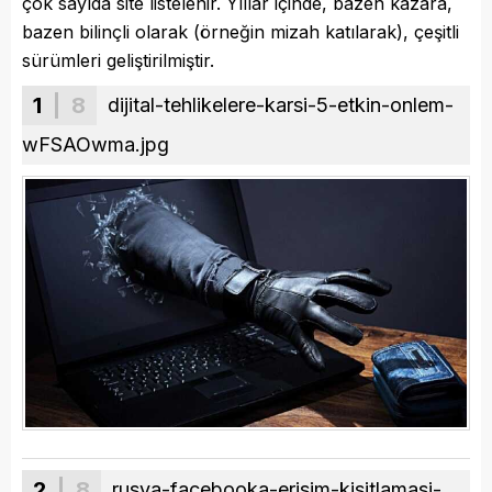
çok sayıda site listelenir. Yıllar içinde, bazen kazara,
bazen bilinçli olarak (örneğin mizah katılarak), çeşitli
sürümleri geliştirilmiştir.
1
| 8
dijital-tehlikelere-karsi-5-etkin-onlem-
wFSAOwma.jpg
2
| 8
rusya-facebooka-erisim-kisitlamasi-