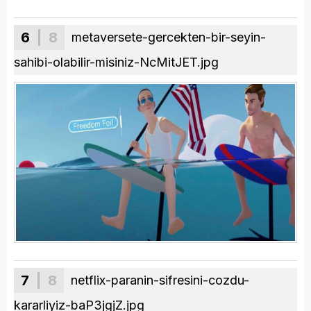
6
| 8
metaversete-gercekten-bir-seyin-
sahibi-olabilir-misiniz-NcMitJET.jpg
7
| 8
netflix-paranin-sifresini-cozdu-
kararliyiz-baP3jgjZ.jpg