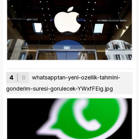
4
| 8
whatsapptan-yeni-ozellik-tahmini-
gonderim-suresi-gorulecek-YWxfFEig.jpg