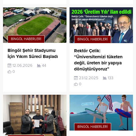
BINGÖL HABERLERI
BINGÖL HABERLERI
Bingöl Şehir Stadyumu
Rektör Çelik:
İçin Yıkım Süreci Başladı
“Üniversitemizi tüketen
değil, üreten bir yapıya
12.06.2026
44
dönüştürüyoruz”
0
23.12.2025
133
0
BINGÖL HABERLERI