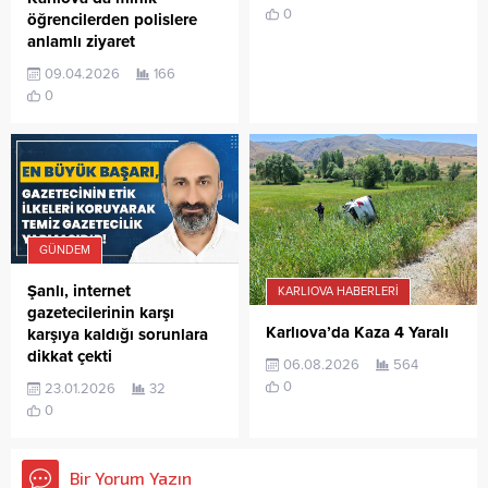
0
öğrencilerden polislere
anlamlı ziyaret
09.04.2026
166
0
GÜNDEM
Şanlı, internet
KARLIOVA HABERLERI
gazetecilerinin karşı
Karlıova’da Kaza 4 Yaralı
karşıya kaldığı sorunlara
dikkat çekti
06.08.2026
564
0
23.01.2026
32
0
Bir Yorum Yazın