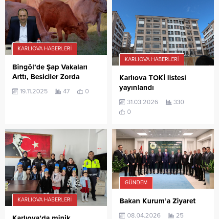
KARLIOVA HABERLERI
KARLIOVA HABERLERI
Bingöl’de Şap Vakaları
Arttı, Besiciler Zorda
Karlıova TOKİ listesi
yayınlandı
19.11.2025
47
0
31.03.2026
330
0
GÜNDEM
Bakan Kurum’a Ziyaret
KARLIOVA HABERLERI
08.04.2026
25
Karlıova’da minik