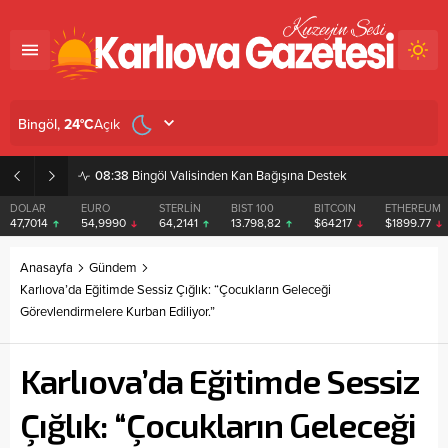
Açık
Bingöl,
24
°C
08:38
Bingöl Valisinden Kan Bağışına Destek
DOLAR
EURO
STERLİN
BIST 100
BITCOIN
ETHEREUM
47,7014
54,9990
64,2141
13.798,82
$64217
$1899.77
Anasayfa
Gündem
Karlıova’da Eğitimde Sessiz Çığlık: “Çocukların Geleceği
Görevlendirmelere Kurban Ediliyor.”
Karlıova’da Eğitimde Sessiz
Çığlık: “Çocukların Geleceği