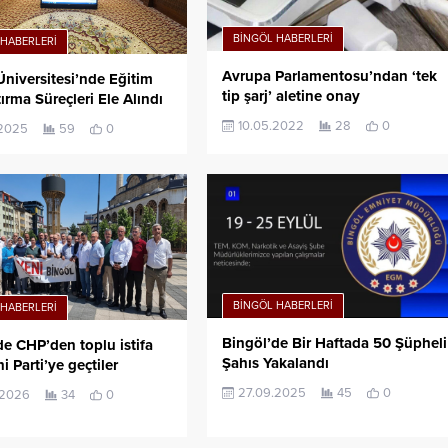
BINGÖL HABERLERI
 HABERLERI
Avrupa Parlamentosu’ndan ‘tek
Üniversitesi’nde Eğitim
tip şarj’ aletine onay
ırma Süreçleri Ele Alındı
10.05.2022
28
0
.2025
59
0
BINGÖL HABERLERI
 HABERLERI
Bingöl’de Bir Haftada 50 Şüpheli
de CHP’den toplu istifa
Şahıs Yakalandı
i Parti’ye geçtiler
27.09.2025
45
0
.2026
34
0