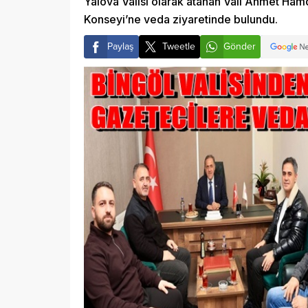
Yalova Valisi olarak atanan Vali Ahmet Hamd
Konseyi’ne veda ziyaretinde bulundu.
Paylaş
Tweetle
Gönder