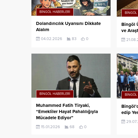
BINGÖL HABERLERI
BINGÖL
Dolandırıcılık Uyarısını Dikkate
Bingöl 
Alalım
ve Araşt
04.02.2026
83
0
21.08
BINGÖL HABERLERI
BINGÖL
Muhammed Fatih Tiryaki,
Bingöl’
“Emekliler Hayat Pahalılığıyla
edip Yen
Mücadele Ediyor”
29.07
15.01.2026
68
0