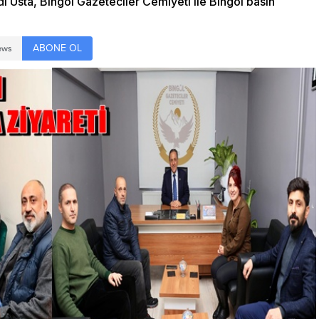
i Usta, Bingöl Gazeteciler Cemiyeti ile Bingöl basın
ABONE OL