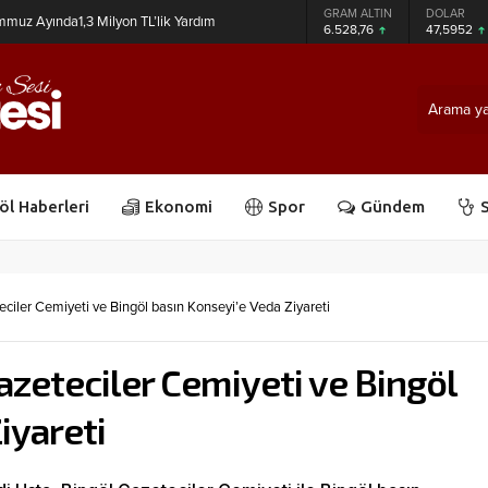
GRAM ALTIN
DOLAR
EURO
Bağışına Destek
6.528,76
47,5952
55,0664
öl Haberleri
Ekonomi
Spor
Gündem
S
eciler Cemiyeti ve Bingöl basın Konseyi’e Veda Ziyareti
Gazeteciler Cemiyeti ve Bingöl
iyareti