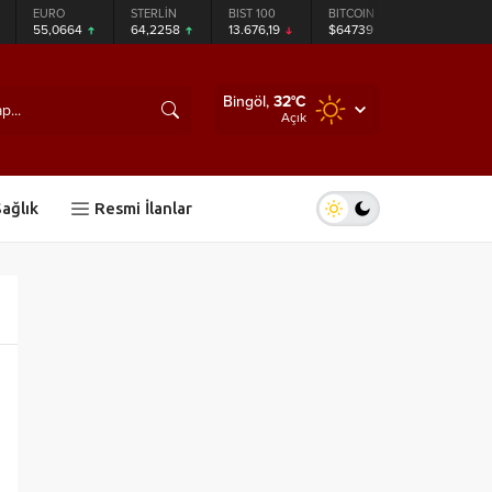
STERLİN
BIST 100
BITCOIN
ETHEREUM
TETHER
64,2258
13.676,19
$64739
$1908.87
$0.998833
Bingöl,
32
°C
Açık
ağlık
Resmi İlanlar