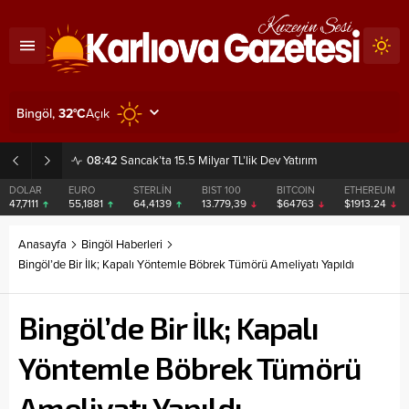
Açık
Bingöl,
32
°C
08:42
Sancak’ta 15.5 Milyar TL’lik Dev Yatırım
DOLAR
EURO
STERLİN
BIST 100
BITCOIN
ETHEREUM
47,7111
55,1881
64,4139
13.779,39
$64763
$1913.24
Anasayfa
Bingöl Haberleri
Bingöl’de Bir İlk; Kapalı Yöntemle Böbrek Tümörü Ameliyatı Yapıldı
Bingöl’de Bir İlk; Kapalı
Yöntemle Böbrek Tümörü
Ameliyatı Yapıldı