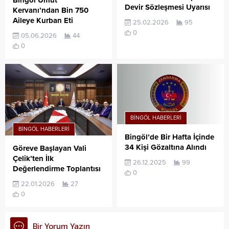
Bingöl Umut
Devir Sözleşmesi Uyarısı
Kervanı’ndan Bin 750
Aileye Kurban Eti
25.02.2026
95
0
05.06.2026
44
0
BINGÖL HABERLERI
BINGÖL HABERLERI
Bingöl’de Bir Hafta İçinde
34 Kişi Gözaltına Alındı
Göreve Başlayan Vali
Çelik’ten İlk
26.12.2025
99
Değerlendirme Toplantısı
0
22.01.2026
27
0
Bir Yorum Yazın