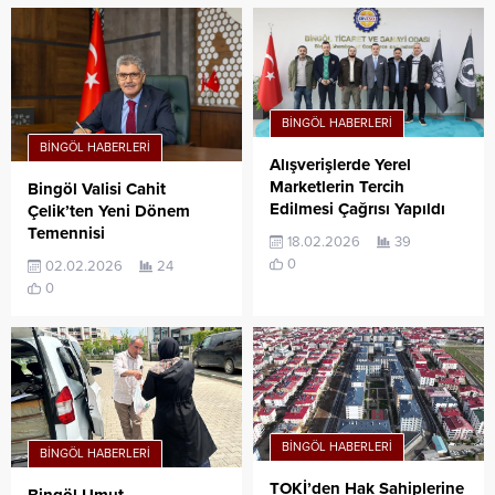
BINGÖL HABERLERI
BINGÖL HABERLERI
Alışverişlerde Yerel
Marketlerin Tercih
Bingöl Valisi Cahit
Edilmesi Çağrısı Yapıldı
Çelik’ten Yeni Dönem
Temennisi
18.02.2026
39
0
02.02.2026
24
0
BINGÖL HABERLERI
BINGÖL HABERLERI
TOKİ’den Hak Sahiplerine