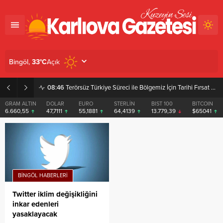
Açık
Bingöl,
33
°C
08:46
Terörsüz Türkiye Süreci ile Bölgemiz İçin Tarihi Fırsat Pencereleri Açılıyor
GRAM ALTIN
DOLAR
EURO
STERLİN
BIST 100
BITCOIN
6.660,55
47,7111
55,1881
64,4139
13.779,39
$65041
BINGÖL HABERLERI
Twitter iklim değişikliğini
inkar edenleri
yasaklayacak